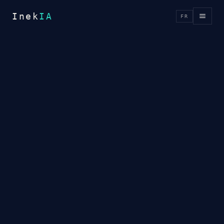
Inek
IA
FR