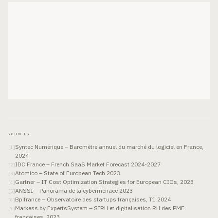
SOURCES
Syntec Numérique – Baromètre annuel du marché du logiciel en France,
[
1
]
2024
IDC France – French SaaS Market Forecast 2024-2027
[
2
]
Atomico – State of European Tech 2023
[
3
]
Gartner – IT Cost Optimization Strategies for European CIOs, 2023
[
4
]
ANSSI – Panorama de la cybermenace 2023
[
5
]
Bpifrance – Observatoire des startups françaises, T1 2024
[
6
]
Markess by ExpertsSystem – SIRH et digitalisation RH des PME
[
7
]
françaises, 2023