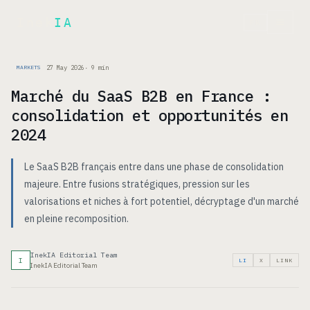
Inek
IA
FR
27 May 2026
·
9
min
MARKETS
Marché du SaaS B2B en France :
consolidation et opportunités en
2024
Le SaaS B2B français entre dans une phase de consolidation
majeure. Entre fusions stratégiques, pression sur les
valorisations et niches à fort potentiel, décryptage d'un marché
en pleine recomposition.
InekIA Editorial Team
I
LI
X
LINK
InekIA Editorial Team