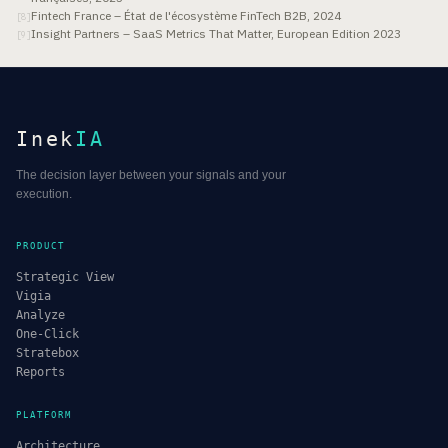
Fintech France – État de l'écosystème FinTech B2B, 2024
[
8
]
Insight Partners – SaaS Metrics That Matter, European Edition 2023
[
9
]
Inek
IA
The decision layer between your signals and your
execution.
PRODUCT
Strategic View
Vigia
Analyze
One-Click
Stratebox
Reports
PLATFORM
Architecture