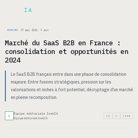
Inek
IA
EN
27 mai 2026
·
9
min
MARCHÉS
Marché du SaaS B2B en France :
consolidation et opportunités en
2024
Le SaaS B2B français entre dans une phase de consolidation
majeure. Entre fusions stratégiques, pression sur les
valorisations et niches à fort potentiel, décryptage d'un marché
en pleine recomposition.
Équipe éditoriale InekIA
I
LI
X
LIEN
Équipe éditoriale InekIA