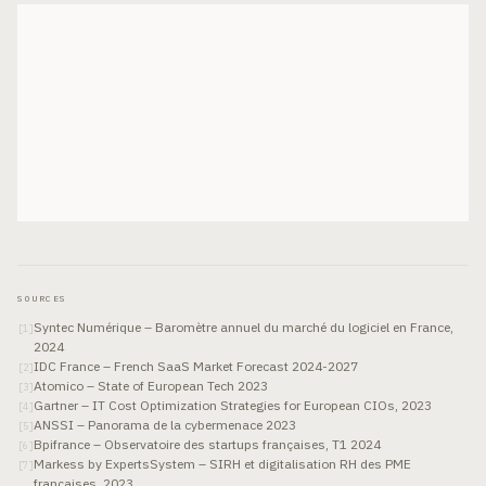
SOURCES
Syntec Numérique – Baromètre annuel du marché du logiciel en France,
[
1
]
2024
IDC France – French SaaS Market Forecast 2024-2027
[
2
]
Atomico – State of European Tech 2023
[
3
]
Gartner – IT Cost Optimization Strategies for European CIOs, 2023
[
4
]
ANSSI – Panorama de la cybermenace 2023
[
5
]
Bpifrance – Observatoire des startups françaises, T1 2024
[
6
]
Markess by ExpertsSystem – SIRH et digitalisation RH des PME
[
7
]
françaises, 2023