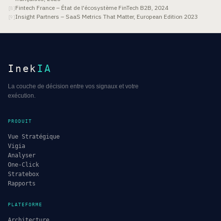
Fintech France – État de l'écosystème FinTech B2B, 2024
[
8
]
Insight Partners – SaaS Metrics That Matter, European Edition 2023
[
9
]
Inek
IA
La couche de décision entre vos signaux et votre
exécution.
PRODUIT
Vue Stratégique
Vigia
Analyser
One-Click
Stratebox
Rapports
PLATEFORME
Architecture