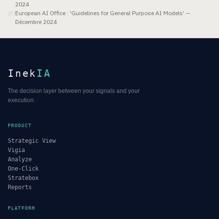
2024
European AI Office : 'Guidelines for General Purpose AI Models' —
[
7
]
Décembre 2024
Inek
IA
The decision layer between your signals and your
execution.
PRODUCT
Strategic View
Vigia
Analyze
One-Click
Stratebox
Reports
PLATFORM