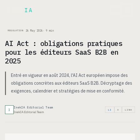
Inek
IA
FR
26 May 2026
·
9
min
REGULATION
AI Act : obligations pratiques
pour les éditeurs SaaS B2B en
2025
Entré en vigueur en août 2024, l'AI Act européen impose des
obligations concrètes aux éditeurs SaaS B2B. Décryptage des
exigences, calendrier et stratégies de mise en conformité.
InekIA Editorial Team
I
LI
X
LINK
InekIA Editorial Team