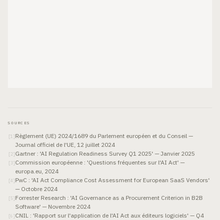
SOURCES
Règlement (UE) 2024/1689 du Parlement européen et du Conseil —
[
1
]
Journal officiel de l'UE, 12 juillet 2024
Gartner : 'AI Regulation Readiness Survey Q1 2025' — Janvier 2025
[
2
]
Commission européenne : 'Questions fréquentes sur l'AI Act' —
[
3
]
europa.eu, 2024
PwC : 'AI Act Compliance Cost Assessment for European SaaS Vendors'
[
4
]
— Octobre 2024
Forrester Research : 'AI Governance as a Procurement Criterion in B2B
[
5
]
Software' — Novembre 2024
CNIL : 'Rapport sur l'application de l'AI Act aux éditeurs logiciels' — Q4
[
6
]