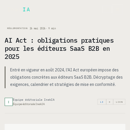
Inek
IA
EN
26 mai 2026
·
9
min
RÉGLEMENTATION
AI Act : obligations pratiques
pour les éditeurs SaaS B2B en
2025
Entré en vigueur en août 2024, l'AI Act européen impose des
obligations concrètes aux éditeurs SaaS B2B. Décryptage des
exigences, calendrier et stratégies de mise en conformité.
Équipe éditoriale InekIA
I
LI
X
LIEN
Équipe éditoriale InekIA