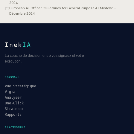
2024
European AI Office : 'Guidelines for General Purpose AI Models' —
[
7
]
Décembre 2024
Inek
IA
La couche de décision entre vos signaux et votre
exécution.
PRODUIT
Vue Stratégique
Vigia
Analyser
One-Click
Stratebox
Rapports
PLATEFORME