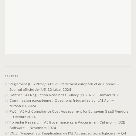
SOURCES
Règlement (UE) 2024/1689 du Parlement européen et du Conseil —
[
1
]
Journal officiel de l'UE, 12 juillet 2024
Gartner : 'AI Regulation Readiness Survey Q1 2025' — Janvier 2025
[
2
]
Commission européenne : 'Questions fréquentes sur l'AI Act' —
[
3
]
europa.eu, 2024
PwC : 'AI Act Compliance Cost Assessment for European SaaS Vendors'
[
4
]
— Octobre 2024
Forrester Research : 'AI Governance as a Procurement Criterion in B2B
[
5
]
Software' — Novembre 2024
CNIL : 'Rapport sur l'application de l'AI Act aux éditeurs logiciels' — Q4
[
6
]