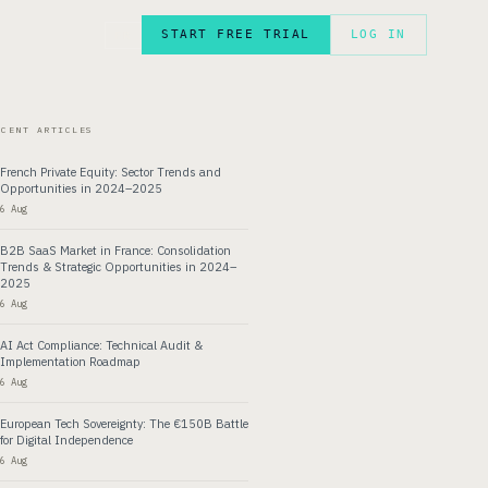
START FREE TRIAL
LOG IN
FR
ECENT ARTICLES
French Private Equity: Sector Trends and
Opportunities in 2024–2025
6 Aug
B2B SaaS Market in France: Consolidation
Trends & Strategic Opportunities in 2024–
2025
6 Aug
AI Act Compliance: Technical Audit &
Implementation Roadmap
6 Aug
European Tech Sovereignty: The €150B Battle
for Digital Independence
6 Aug