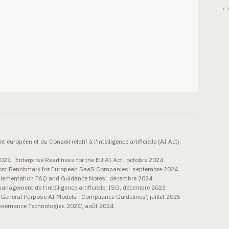
← 
ropéen et du Conseil relatif à l'intelligence artificielle (AI Act),
4 : Enterprise Readiness for the EU AI Act', octobre 2024
 Cost Benchmark for European SaaS Companies', septembre 2024
lementation FAQ and Guidance Notes', décembre 2024
gement de l'intelligence artificielle, ISO, décembre 2023
eneral Purpose AI Models : Compliance Guidelines', juillet 2025
Governance Technologies 2024', août 2024