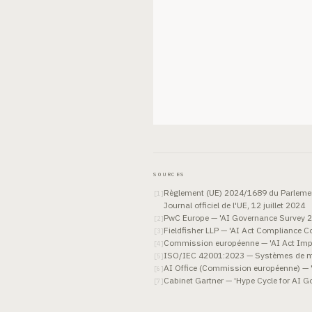
SOURCES
Règlement (UE) 2024/1689 du Parlement eu
[
1
]
Journal officiel de l'UE, 12 juillet 2024
PwC Europe — 'AI Governance Survey 202
[
2
]
Fieldfisher LLP — 'AI Act Compliance
[
3
]
Commission européenne — 'AI Act Imp
[
4
]
ISO/IEC 42001:2023 — Systèmes de mana
[
5
]
AI Office (Commission européenne) — 'G
[
6
]
Cabinet Gartner — 'Hype Cycle for AI 
[
7
]