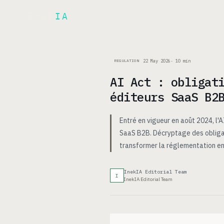
Inek
IA
AR
PRODUCT
▾
22 May 2026
·
10
min
REGULATION
AI Act : obligat
éditeurs SaaS B2
Entré en vigueur en août 2024, l'
SaaS B2B. Décryptage des obligat
transformer la réglementation en
InekIA Editorial Team
I
InekIA Editorial Team