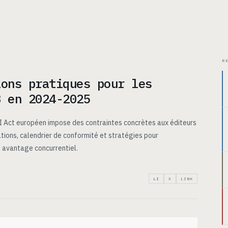
CHITECTURE
USE CASES
PRICING
INSIGHTS
ABOUT
R
ions pratiques pour les
B en 2024-2025
AI Act européen impose des contraintes concrètes aux éditeurs
ions, calendrier de conformité et stratégies pour
 avantage concurrentiel.
LI
X
LINK