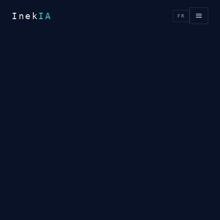
Inek
IA
FR