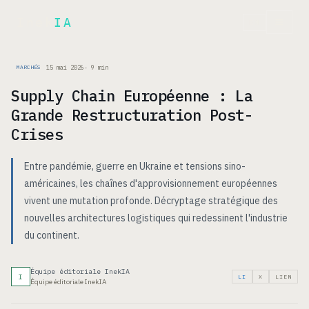
Inek
IA
EN
15 mai 2026
·
9
min
MARCHÉS
Supply Chain Européenne : La
Grande Restructuration Post-
Crises
Entre pandémie, guerre en Ukraine et tensions sino-
américaines, les chaînes d'approvisionnement européennes
vivent une mutation profonde. Décryptage stratégique des
nouvelles architectures logistiques qui redessinent l'industrie
du continent.
Équipe éditoriale InekIA
I
LI
X
LIEN
Équipe éditoriale InekIA