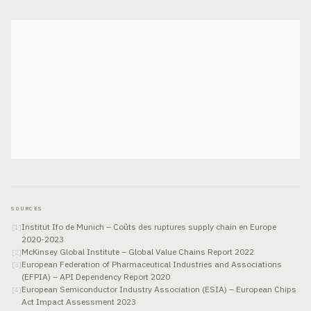
SOURCES
Institut Ifo de Munich – Coûts des ruptures supply chain en Europe
[
1
]
2020-2023
McKinsey Global Institute – Global Value Chains Report 2022
[
2
]
European Federation of Pharmaceutical Industries and Associations
[
3
]
(EFPIA) – API Dependency Report 2020
European Semiconductor Industry Association (ESIA) – European Chips
[
4
]
Act Impact Assessment 2023