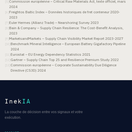
Commission européenne – Critical Raw Materials Act, texte officiel, mars
[
5
]
2024
Freightos Baltic Index – Données historiques de fret conteneur 2020-
[
6
]
2023
Euler Hermes (Allianz Trade) – Nearshoring Survey 2023
[
7
]
Bain & Company – Supply Chain Resilience: The Cost-Benefit Analysis,
[
8
]
2023
MarketsandMarkets – Supply Chain Visibility Market Report 2023-2027
[
9
]
Benchmark Mineral Intelligence – European Battery Gigafactory Pipeline
[
10
]
2024
Eurostat – EU Energy Dependency Statistics 2021
[
11
]
Gartner – Supply Chain Top 25 and Resilience Premium Study 2022
[
12
]
Commission européenne – Corporate Sustainability Due Diligence
[
13
]
Directive (CS3D) 2024
Inek
IA
La couche de décision entre vos signaux et votre
exécution.