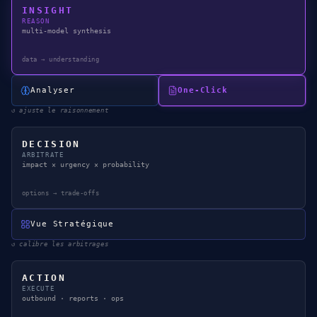
INSIGHT
REASON
multi-model synthesis
data → understanding
Analyser
One-Click
↺
ajuste le raisonnement
DECISION
ARBITRATE
impact × urgency × probability
options → trade-offs
Vue Stratégique
↺
calibre les arbitrages
ACTION
EXECUTE
outbound · reports · ops