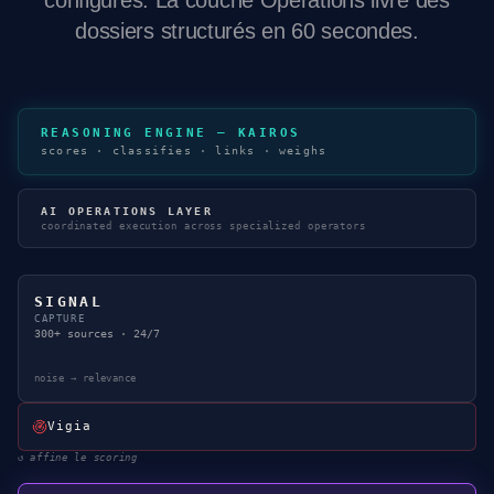
dossiers structurés en 60 secondes.
REASONING ENGINE — KAIROS
scores · classifies · links · weighs
AI OPERATIONS LAYER
coordinated execution across specialized operators
SIGNAL
CAPTURE
300+ sources · 24/7
noise → relevance
Vigia
↺
affine le scoring