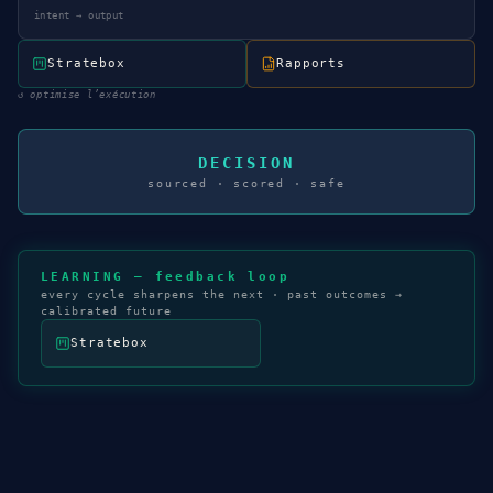
intent → output
Stratebox
Rapports
↺
optimise l’exécution
DECISION
sourced · scored · safe
LEARNING — feedback loop
every cycle sharpens the next · past outcomes →
calibrated future
Stratebox