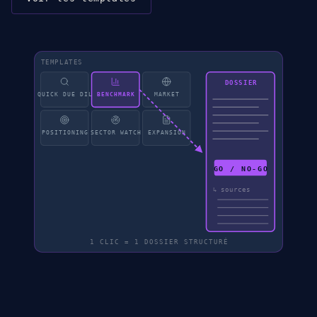
TEMPLATES
DOSSIER
QUICK DUE DIL
BENCHMARK
MARKET
POSITIONING
SECTOR WATCH
EXPANSION
GO / NO-GO
↳ sources
1 CLIC = 1 DOSSIER STRUCTURÉ