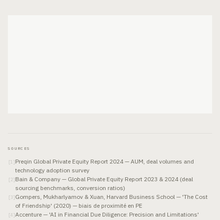
SOURCES
Preqin Global Private Equity Report 2024 — AUM, deal volumes and
[
1
]
technology adoption survey
Bain & Company — Global Private Equity Report 2023 & 2024 (deal
[
2
]
sourcing benchmarks, conversion ratios)
Gompers, Mukharlyamov & Xuan, Harvard Business School — 'The Cost
[
3
]
of Friendship' (2020) — biais de proximité en PE
Accenture — 'AI in Financial Due Diligence: Precision and Limitations'
[
4
]