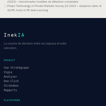
(2023) — benchmarks modèles de détection comptable
Preqin Technology in Private Markets Survey Q3 2024 — adoption rates of
[
5
]
AI/ML tools in PE deal sourcing
Inek
IA
La couche de décision entre vos signaux et votre
exécution.
PRODUIT
Vue Stratégique
Vigia
Analyser
One-Click
Stratebox
Rapports
PLATEFORME