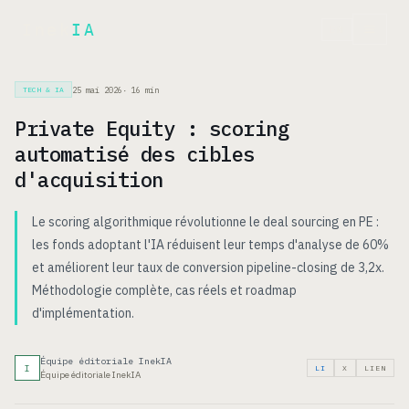
Inek
IA
EN
25 mai 2026
·
16
min
TECH & IA
Private Equity : scoring
automatisé des cibles
d'acquisition
Le scoring algorithmique révolutionne le deal sourcing en PE :
les fonds adoptant l'IA réduisent leur temps d'analyse de 60%
et améliorent leur taux de conversion pipeline-closing de 3,2x.
Méthodologie complète, cas réels et roadmap
d'implémentation.
Équipe éditoriale InekIA
I
LI
X
LIEN
Équipe éditoriale InekIA