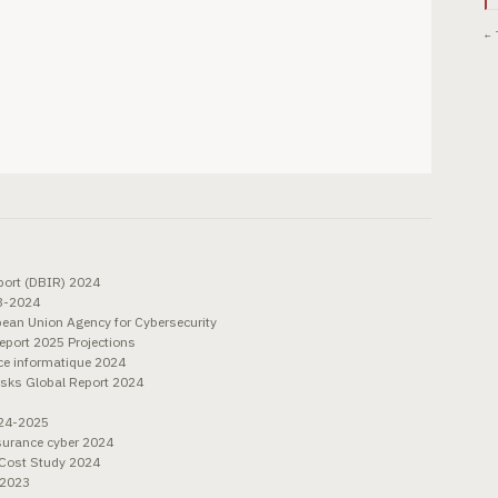
← 
port (DBIR) 2024
23-2024
an Union Agency for Cybersecurity
eport 2025 Projections
ce informatique 2024
isks Global Report 2024
024-2025
surance cyber 2024
Cost Study 2024
 2023