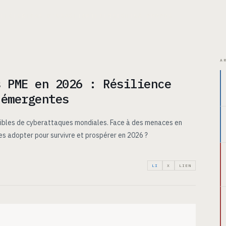
ITECTURE
CAS D’USAGE
TARIFS
INSIGHTS
À PROPOS
A
s PME en 2026 : Résilience
 émergentes
ibles de cyberattaques mondiales. Face à des menaces en
es adopter pour survivre et prospérer en 2026 ?
LI
X
LIEN