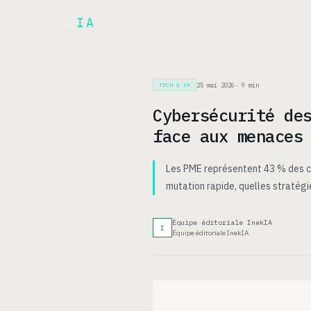
Inek
IA
ARCH
PRODUIT
▾
25 mai 2026
·
9
min
TECH & IA
Cybersécurité de
face aux menaces
Les PME représentent 43 % des c
mutation rapide, quelles stratégi
Équipe éditoriale InekIA
I
Équipe éditoriale InekIA