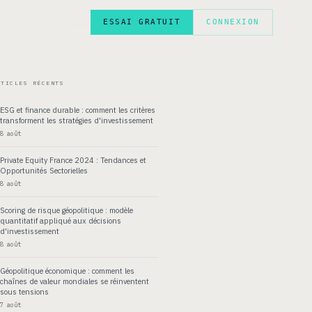
ESSAI GRATUIT
CONNEXION
EN
RTICLES RÉCENTS
ESG et finance durable : comment les critères
transforment les stratégies d'investissement
8 août
Private Equity France 2024 : Tendances et
Opportunités Sectorielles
8 août
Scoring de risque géopolitique : modèle
quantitatif appliqué aux décisions
d'investissement
8 août
Géopolitique économique : comment les
chaînes de valeur mondiales se réinventent
sous tensions
7 août