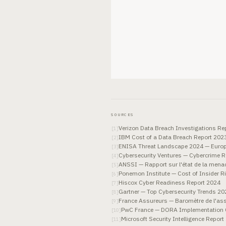
SOURCES
Verizon Data Breach Investigations Re
[
1
]
IBM Cost of a Data Breach Report 20
[
2
]
ENISA Threat Landscape 2024 — Europe
[
3
]
Cybersecurity Ventures — Cybercrime R
[
4
]
ANSSI — Rapport sur l'état de la mena
[
5
]
Ponemon Institute — Cost of Insider R
[
6
]
Hiscox Cyber Readiness Report 2024
[
7
]
Gartner — Top Cybersecurity Trends 2
[
8
]
France Assureurs — Baromètre de l'as
[
9
]
PwC France — DORA Implementation 
[
10
]
Microsoft Security Intelligence Report
[
11
]