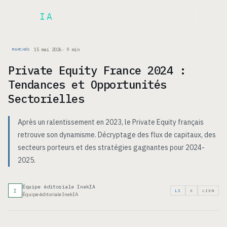
Inek
IA
EN
15 mai 2026
·
9
min
MARCHÉS
Private Equity France 2024 :
Tendances et Opportunités
Sectorielles
Après un ralentissement en 2023, le Private Equity français
retrouve son dynamisme. Décryptage des flux de capitaux, des
secteurs porteurs et des stratégies gagnantes pour 2024-
2025.
Équipe éditoriale InekIA
I
LI
X
LIEN
Équipe éditoriale InekIA