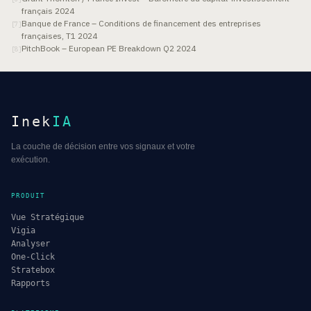
français 2024
Banque de France – Conditions de financement des entreprises
[
7
]
françaises, T1 2024
PitchBook – European PE Breakdown Q2 2024
[
8
]
Inek
IA
La couche de décision entre vos signaux et votre
exécution.
PRODUIT
Vue Stratégique
Vigia
Analyser
One-Click
Stratebox
Rapports