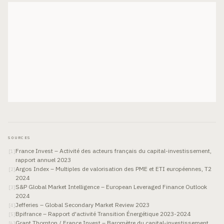
SOURCES
France Invest – Activité des acteurs français du capital-investissement,
[
1
]
rapport annuel 2023
Argos Index – Multiples de valorisation des PME et ETI européennes, T2
[
2
]
2024
S&P Global Market Intelligence – European Leveraged Finance Outlook
[
3
]
2024
Jefferies – Global Secondary Market Review 2023
[
4
]
Bpifrance – Rapport d'activité Transition Énergétique 2023-2024
[
5
]
Grant Thornton / France Invest – Baromètre du capital-investissement
[
6
]