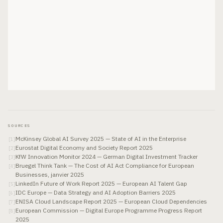
SOURCES
McKinsey Global AI Survey 2025 — State of AI in the Enterprise
[
1
]
Eurostat Digital Economy and Society Report 2025
[
2
]
KfW Innovation Monitor 2024 — German Digital Investment Tracker
[
3
]
Bruegel Think Tank — The Cost of AI Act Compliance for European
[
4
]
Businesses, janvier 2025
LinkedIn Future of Work Report 2025 — European AI Talent Gap
[
5
]
IDC Europe — Data Strategy and AI Adoption Barriers 2025
[
6
]
ENISA Cloud Landscape Report 2025 — European Cloud Dependencies
[
7
]
European Commission — Digital Europe Programme Progress Report
[
8
]
2025