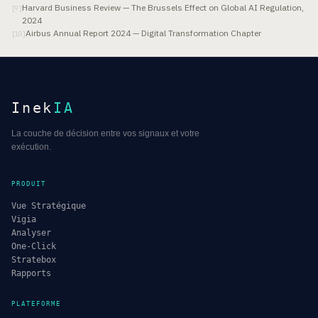
Harvard Business Review — The Brussels Effect on Global AI Regulation,
[
9
]
2024
Airbus Annual Report 2024 — Digital Transformation Chapter
[
10
]
Inek
IA
La couche de décision entre vos signaux et votre
exécution.
PRODUIT
Vue Stratégique
Vigia
Analyser
One-Click
Stratebox
Rapports
PLATEFORME