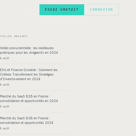
ESSAI GRATUIT
CONNEXION
EN
RTICLES RÉCENTS
Veille concurrentielle : les meilleures
pratiques pour les dirigeants en 2024
8 août
ESG et Finance Durable : Comment les
Critères Transforment les Stratégies
d'Investissement en 2024
8 août
Marché du SaaS B2B en France :
consolidation et opportunités en 2024
8 août
Marché du SaaS B2B en France :
consolidation et opportunités 2024
8 août