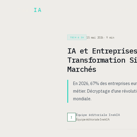
Inek
IA
ARCH
PRODUIT
▾
15 mai 2026
·
9
min
TECH & IA
IA et Entreprise
Transformation S
Marchés
En 2026, 67% des entreprises eur
métier. Décryptage d'une révolutio
mondiale.
Équipe éditoriale InekIA
I
Équipe éditoriale InekIA