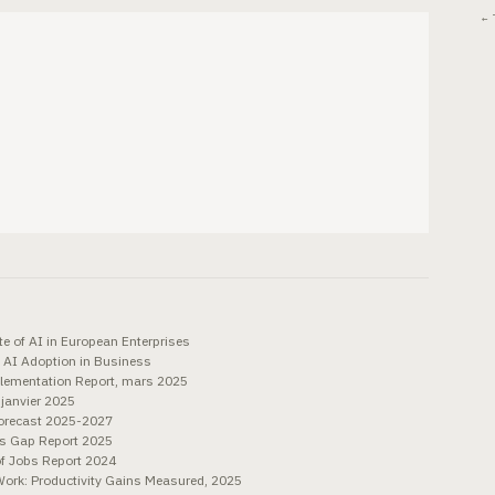
← 
e of AI in European Enterprises
 AI Adoption in Business
ementation Report, mars 2025
 janvier 2025
orecast 2025-2027
lls Gap Report 2025
f Jobs Report 2024
ork: Productivity Gains Measured, 2025