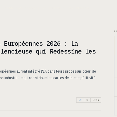
ITECTURE
CAS D’USAGE
TARIFS
INSIGHTS
À PROPOS
A
s Européennes 2026 : La
ilencieuse qui Redessine les
opéennes auront intégré l'IA dans leurs processus cœur de
n industrielle qui redistribue les cartes de la compétitivité
LI
X
LIEN