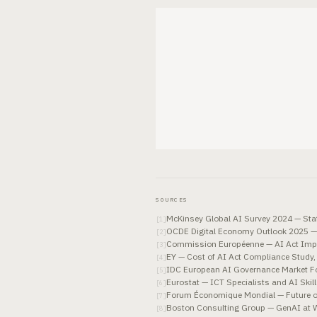
SOURCES
McKinsey Global AI Survey 2024 — Stat
[
1
]
OCDE Digital Economy Outlook 2025 —
[
2
]
Commission Européenne — AI Act Impl
[
3
]
EY — Cost of AI Act Compliance Study,
[
4
]
IDC European AI Governance Market F
[
5
]
Eurostat — ICT Specialists and AI Ski
[
6
]
Forum Économique Mondial — Future o
[
7
]
Boston Consulting Group — GenAI at W
[
8
]