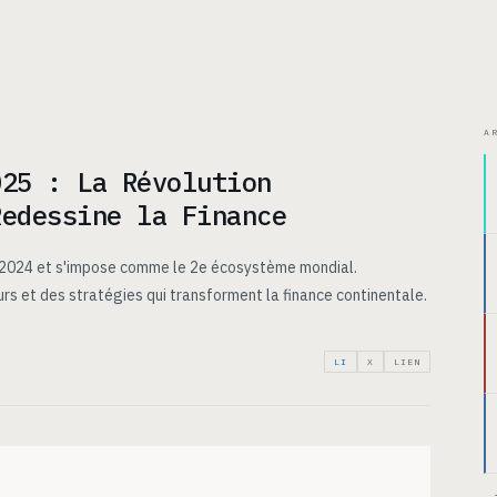
ITECTURE
CAS D’USAGE
TARIFS
INSIGHTS
À PROPOS
A
025 : La Révolution
Redessine la Finance
n 2024 et s'impose comme le 2e écosystème mondial.
s et des stratégies qui transforment la finance continentale.
LI
X
LIEN