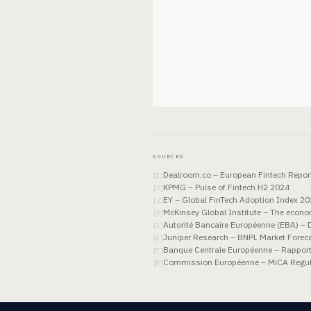
SOURCES
Dealroom.co – European Fintech Repor
[
1
]
KPMG – Pulse of Fintech H2 2024
[
2
]
EY – Global FinTech Adoption Index 2
[
3
]
McKinsey Global Institute – The economi
[
4
]
Autorité Bancaire Européenne (EBA) –
[
5
]
Juniper Research – BNPL Market Fore
[
6
]
Banque Centrale Européenne – Rapport su
[
7
]
Commission Européenne – MiCA Regulat
[
8
]