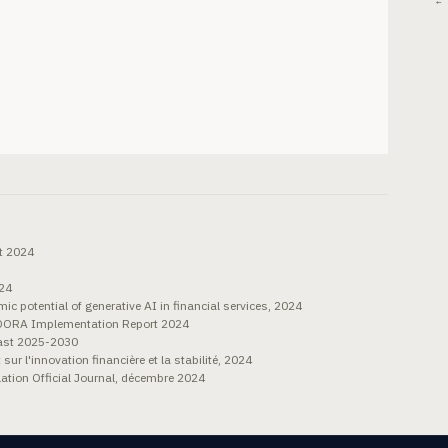
← 
t 2024
024
c potential of generative AI in financial services, 2024
 DORA Implementation Report 2024
cast 2025-2030
r l'innovation financière et la stabilité, 2024
ion Official Journal, décembre 2024