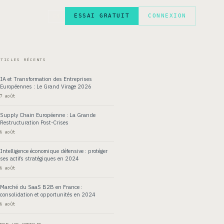
ESSAI GRATUIT
CONNEXION
EN
RTICLES RÉCENTS
IA et Transformation des Entreprises
Européennes : Le Grand Virage 2026
7 août
Supply Chain Européenne : La Grande
Restructuration Post-Crises
6 août
Intelligence économique défensive : protéger
ses actifs stratégiques en 2024
6 août
Marché du SaaS B2B en France :
consolidation et opportunités en 2024
6 août