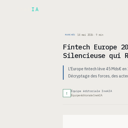
Inek
IA
ARCH
PRODUIT
▾
14 mai 2026
·
9
min
MARCHÉS
Fintech Europe 2
Silencieuse qui 
L'Europe fintech lève 45 Mds€ e
Décryptage des forces, des acteur
Équipe éditoriale InekIA
I
Équipe éditoriale InekIA