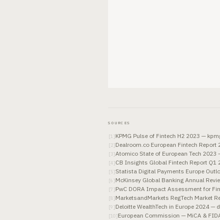
SOURCES
KPMG Pulse of Fintech H2 2023 — kpm
[
1
]
Dealroom.co European Fintech Report
[
2
]
Atomico State of European Tech 2023
[
3
]
CB Insights Global Fintech Report Q1
[
4
]
Statista Digital Payments Europe Outl
[
5
]
McKinsey Global Banking Annual Revi
[
6
]
PwC DORA Impact Assessment for Fin
[
7
]
MarketsandMarkets RegTech Market R
[
8
]
Deloitte WealthTech in Europe 2024 — d
[
9
]
European Commission — MiCA & FIDA of
[
10
]