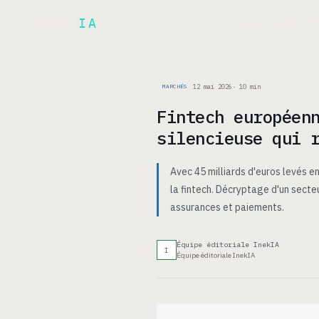
Inek
IA
ARCH
PRODUIT
▾
12 mai 2026
·
10
min
MARCHÉS
Fintech européen
silencieuse qui 
Avec 45 milliards d'euros levés 
la fintech. Décryptage d'un secte
assurances et paiements.
Équipe éditoriale InekIA
I
Équipe éditoriale InekIA