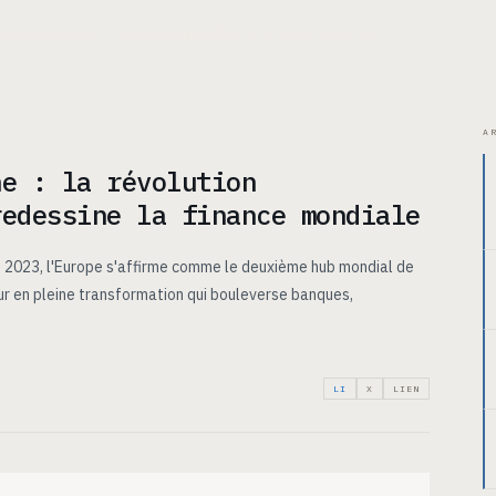
ITECTURE
CAS D’USAGE
TARIFS
INSIGHTS
À PROPOS
A
ne : la révolution
redessine la finance mondiale
en 2023, l'Europe s'affirme comme le deuxième hub mondial de
ur en pleine transformation qui bouleverse banques,
LI
X
LIEN