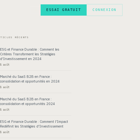
ESSAI GRATUIT
CONNEXION
EN
RTICLES RÉCENTS
ESG et Finance Durable : Comment les
Critères Transforment les Stratégies
d'Investissement en 2024
8 août
Marché du SaaS B2B en France :
consolidation et opportunités en 2024
8 août
Marché du SaaS B2B en France :
consolidation et opportunités 2024
8 août
ESG et Finance Durable : Comment l'Impact
Redéfinit les Stratégies d'Investissement
8 août