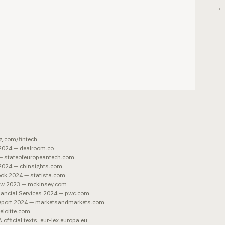
← 
g.com/fintech
 2024 — dealroom.co
 — stateofeuropeantech.com
 2024 — cbinsights.com
ook 2024 — statista.com
ew 2023 — mckinsey.com
ancial Services 2024 — pwc.com
eport 2024 — marketsandmarkets.com
eloitte.com
ficial texts, eur-lex.europa.eu