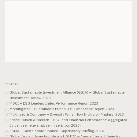
SOURCES
Global Sustainable Investment Alliance (GSIA) – Global Sustainable
[
1
]
Investment Review 2023
MSCI – ESG Leaders Index Performance Report 2023
[
2
]
Morningstar – Sustainable Funds U.S. Landscape Report 2023
[
3
]
McKinsey & Company – Diversity Wins: How Inclusion Matters, 2023
[
4
]
Friede, Busch & Bassen – ESG and Financial Performance: Aggregated
[
5
]
Evidence (méta-analyse, mise à jour 2023)
ESMA – Sustainable Finance : Supervisory Briefing 2024
[
6
]
Global Impact Investing Network (GIIN) – Annual Impact Investor
[
7
]