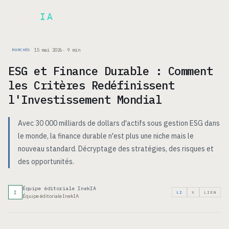
Inek
IA
EN
15 mai 2026
·
9
min
MARCHÉS
ESG et Finance Durable : Comment
les Critères Redéfinissent
l'Investissement Mondial
Avec 30 000 milliards de dollars d'actifs sous gestion ESG dans
le monde, la finance durable n'est plus une niche mais le
nouveau standard. Décryptage des stratégies, des risques et
des opportunités.
Équipe éditoriale InekIA
I
LI
X
LIEN
Équipe éditoriale InekIA