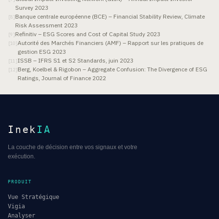
Survey 2023
Banque centrale européenne (BCE) – Financial Stability Review, Climate
[
8
]
Risk Assessment 2023
Refinitiv – ESG Scores and Cost of Capital Study 2023
[
9
]
Autorité des Marchés Financiers (AMF) – Rapport sur les pratiques de
[
10
]
gestion ESG 2023
ISSB – IFRS S1 et S2 Standards, juin 2023
[
11
]
Berg, Koelbel & Rigobon – Aggregate Confusion: The Divergence of ESG
[
12
]
Ratings, Journal of Finance 2022
Inek
IA
La couche de décision entre vos signaux et votre
exécution.
PRODUIT
Vue Stratégique
Vigia
Analyser