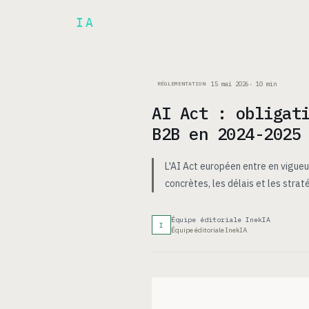
Inek
IA
ARCH
PRODUIT
▾
15 mai 2026
·
10
min
RÉGLEMENTATION
AI Act : obligat
B2B en 2024-2025
L'AI Act européen entre en vigue
concrètes, les délais et les stra
Équipe éditoriale InekIA
I
Équipe éditoriale InekIA