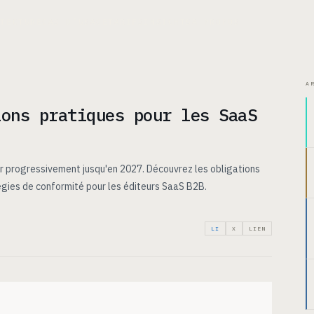
ITECTURE
CAS D’USAGE
TARIFS
INSIGHTS
À PROPOS
A
ions pratiques pour les SaaS
ur progressivement jusqu'en 2027. Découvrez les obligations
tégies de conformité pour les éditeurs SaaS B2B.
LI
X
LIEN