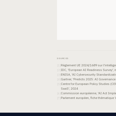
SOURCES
Règlement UE 2024/1689 sur l'intelligence
[
1
]
IDC, 'European AI Readiness Survey',
[
2
]
ENISA, 'AI Cybersecurity Standardizati
[
3
]
Gartner, 'Predicts 2025: AI Governance
[
4
]
Centre for European Policy Studies (C
[
5
]
SaaS', 2024
Commission européenne, 'AI Act Imple
[
6
]
Parlement européen, fiche thématique 'Art
[
7
]