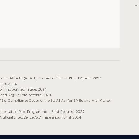
← 
 artificielle (AI Act), Journal officiel de l'UE, 12 juillet 2024
 mars 2024
on', rapport technique, 2024
 and Regulation', octobre 2024
EPS), 'Compliance Costs of the EU AI Act for SMEs and Mid-Market
mentation Pilot Programme — First Results', 2024
ificial Intelligence Act', mise à jour juillet 2024