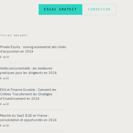
ESSAI GRATUIT
CONNEXION
EN
RTICLES RÉCENTS
Private Equity : scoring automatisé des cibles
d'acquisition en 2024
8 août
Veille concurrentielle : les meilleures
pratiques pour les dirigeants en 2024
8 août
ESG et Finance Durable : Comment les
Critères Transforment les Stratégies
d'Investissement en 2024
8 août
Marché du SaaS B2B en France :
consolidation et opportunités en 2024
8 août