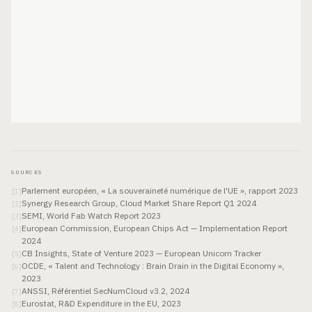
SOURCES
Parlement européen, « La souveraineté numérique de l'UE », rapport 2023
[
1
]
Synergy Research Group, Cloud Market Share Report Q1 2024
[
2
]
SEMI, World Fab Watch Report 2023
[
3
]
European Commission, European Chips Act — Implementation Report
[
4
]
2024
CB Insights, State of Venture 2023 — European Unicorn Tracker
[
5
]
OCDE, « Talent and Technology : Brain Drain in the Digital Economy »,
[
6
]
2023
ANSSI, Référentiel SecNumCloud v3.2, 2024
[
7
]
Eurostat, R&D Expenditure in the EU, 2023
[
8
]