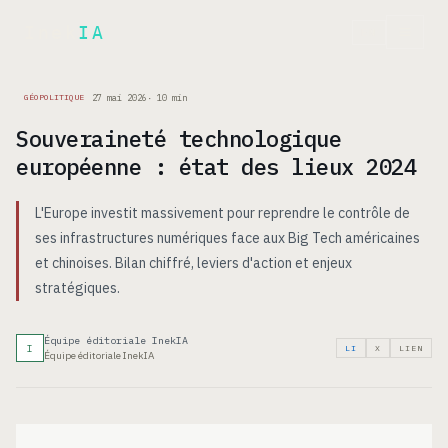
Inek
IA
EN
27 mai 2026
·
10
min
GÉOPOLITIQUE
Souveraineté technologique
européenne : état des lieux 2024
L'Europe investit massivement pour reprendre le contrôle de
ses infrastructures numériques face aux Big Tech américaines
et chinoises. Bilan chiffré, leviers d'action et enjeux
stratégiques.
Équipe éditoriale InekIA
I
LI
X
LIEN
Équipe éditoriale InekIA