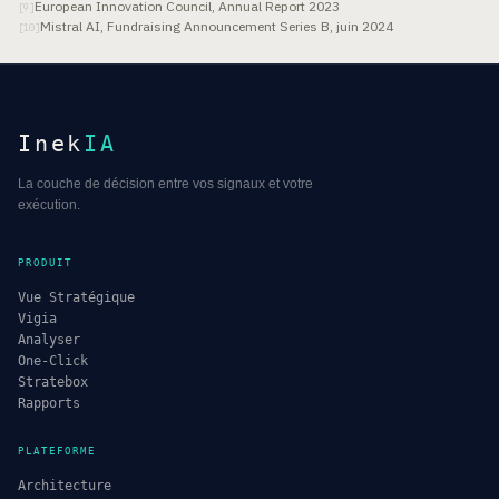
European Innovation Council, Annual Report 2023
[
9
]
Mistral AI, Fundraising Announcement Series B, juin 2024
[
10
]
Inek
IA
La couche de décision entre vos signaux et votre
exécution.
PRODUIT
Vue Stratégique
Vigia
Analyser
One-Click
Stratebox
Rapports
PLATEFORME
Architecture