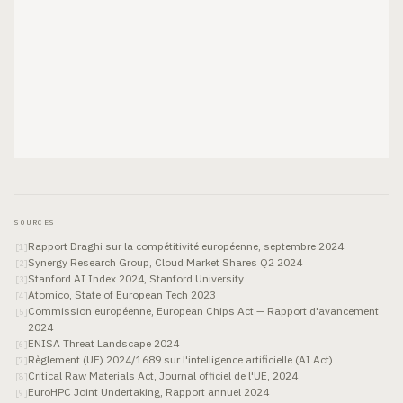
SOURCES
Rapport Draghi sur la compétitivité européenne, septembre 2024
[
1
]
Synergy Research Group, Cloud Market Shares Q2 2024
[
2
]
Stanford AI Index 2024, Stanford University
[
3
]
Atomico, State of European Tech 2023
[
4
]
Commission européenne, European Chips Act — Rapport d'avancement
[
5
]
2024
ENISA Threat Landscape 2024
[
6
]
Règlement (UE) 2024/1689 sur l'intelligence artificielle (AI Act)
[
7
]
Critical Raw Materials Act, Journal officiel de l'UE, 2024
[
8
]
EuroHPC Joint Undertaking, Rapport annuel 2024
[
9
]