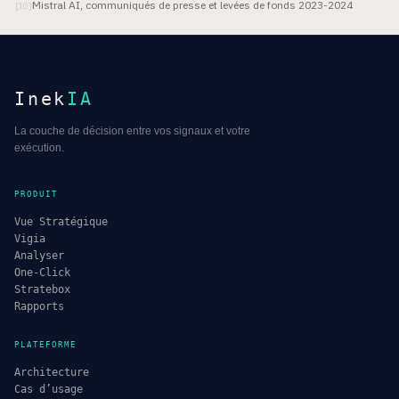
Mistral AI, communiqués de presse et levées de fonds 2023-2024
[
10
]
Inek
IA
La couche de décision entre vos signaux et votre
exécution.
PRODUIT
Vue Stratégique
Vigia
Analyser
One-Click
Stratebox
Rapports
PLATEFORME
Architecture
Cas d’usage