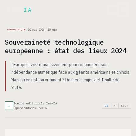
Inek
IA
EN
10 mai 2026
·
10
min
GÉOPOLITIQUE
Souveraineté technologique
européenne : état des lieux 2024
L'Europe investit massivement pour reconquérir son
indépendance numérique face aux géants américains et chinois.
Mais où en est-on vraiment ? Données, enjeux et feuille de
route.
Équipe éditoriale InekIA
I
LI
X
LIEN
Équipe éditoriale InekIA