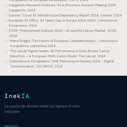
Capgemini Research Institute, 'AI in Business Decision Making 2024',
[
6
]
Capgemini, 2024
Gartner, 'Cloud AI Infrastructure Dependency Report 2024', Gartner, 2024
[
7
]
European AI Office, 'AI Talent Gap in Europe 2024-2026', Commission
[
8
]
Européenne, 2024
OCDE, 'Employment Outlook 2024 — AI and the Labour Market', OCDE,
[
9
]
2024
Mario Draghi, 'The Future of European Competitiveness', Commission
[
10
]
Européenne, septembre 2024
The Lancet Digital Health, 'AI Performance in Early Breast Cancer
[
11
]
Detection — A European Multi-Centre Study', The Lancet, 2024
Commission Européenne, 'SME Performance Review 2024 — Digital
[
12
]
Transformation', DG GROW, 2024
Inek
IA
La couche de décision entre vos signaux et votre
exécution.
PRODUIT