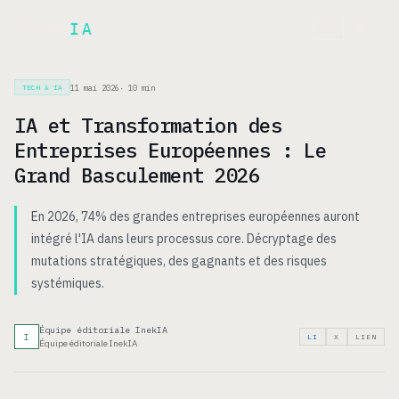
Inek
IA
EN
11 mai 2026
·
10
min
TECH & IA
IA et Transformation des
Entreprises Européennes : Le
Grand Basculement 2026
En 2026, 74% des grandes entreprises européennes auront
intégré l'IA dans leurs processus core. Décryptage des
mutations stratégiques, des gagnants et des risques
systémiques.
Équipe éditoriale InekIA
I
LI
X
LIEN
Équipe éditoriale InekIA