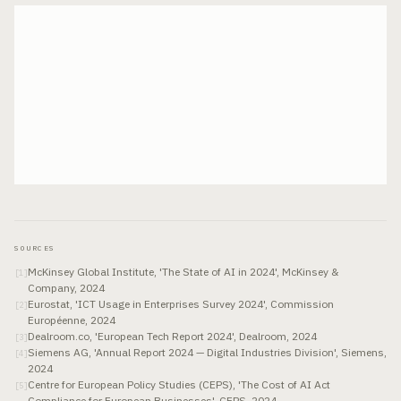
SOURCES
McKinsey Global Institute, 'The State of AI in 2024', McKinsey &
[
1
]
Company, 2024
Eurostat, 'ICT Usage in Enterprises Survey 2024', Commission
[
2
]
Européenne, 2024
Dealroom.co, 'European Tech Report 2024', Dealroom, 2024
[
3
]
Siemens AG, 'Annual Report 2024 — Digital Industries Division', Siemens,
[
4
]
2024
Centre for European Policy Studies (CEPS), 'The Cost of AI Act
[
5
]
Compliance for European Businesses', CEPS, 2024