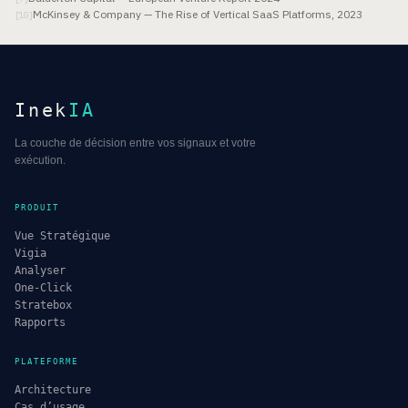
McKinsey & Company — The Rise of Vertical SaaS Platforms, 2023
[
10
]
Inek
IA
La couche de décision entre vos signaux et votre
exécution.
PRODUIT
Vue Stratégique
Vigia
Analyser
One-Click
Stratebox
Rapports
PLATEFORME
Architecture
Cas d’usage