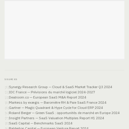
SOURCES
Synergy Research Group — Cloud & SaaS Market Tracker Q3 2024
[
1
]
IDC France — Prévisions du marché logiciel 2024-2027
[
2
]
Dealroom.co — European SaaS M&A Report 2024
[
3
]
Markess by exægis — Baromètre RH & Paie SaaS France 2024
[
4
]
Gartner — Magic Quadrant & Hype Cycle for Cloud ERP 2024
[
5
]
Roland Berger — Green SaaS : opportunités de marché en Europe 2024
[
6
]
Insight Partners — SaaS Valuation Multiples Report H1 2024
[
7
]
SaaS Capital — Benchmarks SaaS 2024
[
8
]
Balderton Capital — European Venture Report 2024
[
9
]