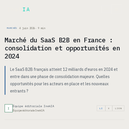
Inek
IA
EN
4 juin 2026
·
9
min
MARCHÉS
Marché du SaaS B2B en France :
consolidation et opportunités en
2024
Le SaaS B2B français atteint 12 milliards d'euros en 2024 et
entre dans une phase de consolidation majeure. Quelles
opportunités pour les acteurs en place et les nouveaux
entrants ?
Équipe éditoriale InekIA
I
LI
X
LIEN
Équipe éditoriale InekIA