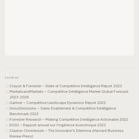
SOURCES
Crayon & Forrester – State of Competitive Intelligence Report 2023
[
1
]
MarketsandMarkets – Competitive Intelligence Market Global Forecast
[
2
]
2023-2028
Gartner – Competitive Landscape Dynamics Report 2022
[
3
]
SiriusDecisions – Sales Enablement & Competitive Intelligence
[
4
]
Benchmark 2022
Forrester Research – Making Competitive Intelligence Actionable 2022
[
5
]
DGSI – Rapport annuel sur l'ingérence économique 2023
[
6
]
Clayton Christensen – The Innovator's Dilemma (Harvard Business
[
7
]
Review Press)