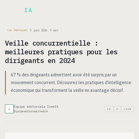
Inek
IA
EN
9 juin 2026
·
9
min
CAS PRATIQUES
Veille concurrentielle :
meilleures pratiques pour les
dirigeants en 2024
67 % des dirigeants admettent avoir été surpris par un
mouvement concurrent. Découvrez les pratiques d'intelligence
économique qui transforment la veille en avantage décisif.
Équipe éditoriale InekIA
I
LI
X
LIEN
Équipe éditoriale InekIA