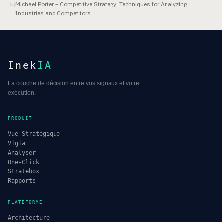
Michael Porter – Competitive Strategy: Techniques for Analyzing
[
8
]
Industries and Competitors
Inek
IA
La couche de décision entre vos signaux et votre
exécution.
PRODUIT
Vue Stratégique
Vigia
Analyser
One-Click
Stratebox
Rapports
PLATEFORME
Architecture