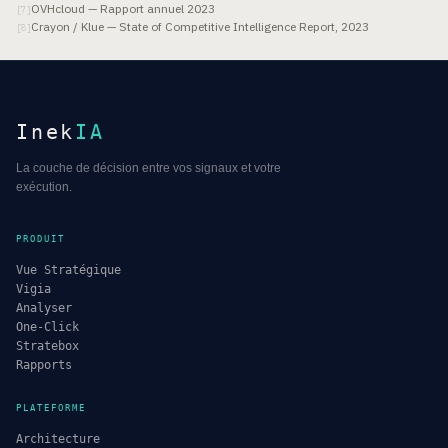
OVHcloud — Rapport annuel 2023
[
7
]
Crayon / Klue — State of Competitive Intelligence Report, 2023
[
8
]
Inek
IA
La couche de décision entre vos signaux et votre
exécution.
PRODUIT
Vue Stratégique
Vigia
Analyser
One-Click
Stratebox
Rapports
PLATEFORME
Architecture