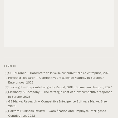
SOURCES
SCIP France — Baromètre de la veille concurrentielle en entreprise, 2023
[
1
]
Forrester Research — Competitive Intelligence Maturity in European
[
2
]
Enterprises, 2023
Innosight — Corporate Longevity Report, S&P 500 median lifespan, 2024
[
3
]
McKinsey & Company — The strategic cost of slow competitive response
[
4
]
in Europe, 2023
G2 Market Research — Competitive Intelligence Software Market Size,
[
5
]
2024
Harvard Business Review — Gamification and Employee Intelligence
[
6
]
Contribution, 2022