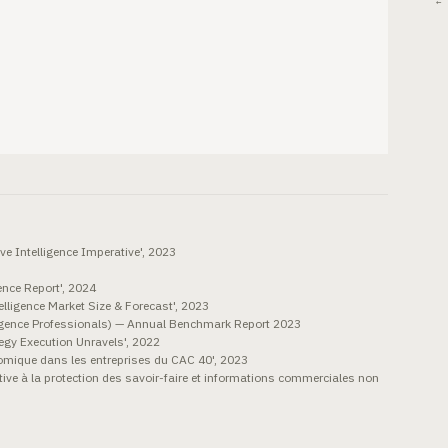
← 
 Intelligence Imperative', 2023
ence Report', 2024
lligence Market Size & Forecast', 2023
ligence Professionals) — Annual Benchmark Report 2023
gy Execution Unravels', 2022
nomique dans les entreprises du CAC 40', 2023
ive à la protection des savoir-faire et informations commerciales non