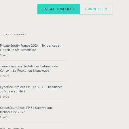
ESSAI GRATUIT
CONNEXION
EN
RTICLES RÉCENTS
Private Equity France 2024 : Tendances et
Opportunités Sectorielles
6 août
Transformation Digitale des Cabinets de
Conseil : La Révolution Silencieuse
6 août
Cybersécurité des PME en 2026 : Résilience
ou Vulnérabilité ?
6 août
Cybersécurité des PME : Survivre aux
Menaces de 2026
6 août