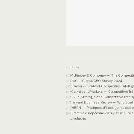
SOURCES
McKinsey & Company — 'The Competitive
[
1
]
PwC — Global CEO Survey 2024
[
2
]
Crayon — 'State of Competitive Intellig
[
3
]
MarketsandMarkets — 'Competitive Inte
[
4
]
SCIP (Strategic and Competitive Intel
[
5
]
Harvard Business Review — 'Why Strate
[
6
]
IHEDN — 'Pratiques d'intelligence éco
[
7
]
Directive européenne 2016/943/UE relat
[
8
]
divulgués