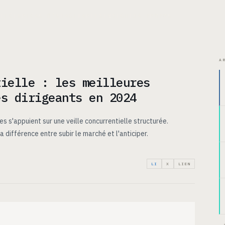
ITECTURE
CAS D’USAGE
TARIFS
INSIGHTS
À PROPOS
A
tielle : les meilleures
es dirigeants en 2024
 s'appuient sur une veille concurrentielle structurée.
a différence entre subir le marché et l'anticiper.
LI
X
LIEN