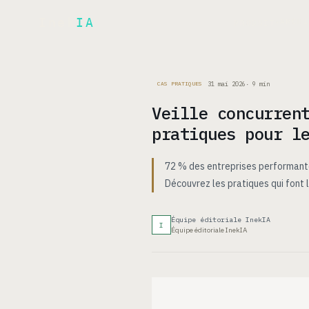
Inek
IA
ARCH
PRODUIT
▾
31 mai 2026
·
9
min
CAS PRATIQUES
Veille concurren
pratiques pour l
72 % des entreprises performantes
Découvrez les pratiques qui font l
Équipe éditoriale InekIA
I
Équipe éditoriale InekIA