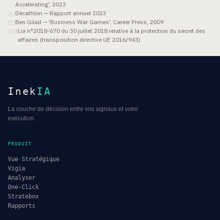
Accelerating', 2023
Décathlon — Rapport annuel 2023
[
8
]
Ben Gilad — 'Business War Games', Career Press, 2009
[
9
]
Loi n°2018-670 du 30 juillet 2018 relative à la protection du secret des
[
10
]
affaires (transposition directive UE 2016/943)
Inek
IA
La couche de décision entre vos signaux et votre
exécution.
PRODUIT
Vue Stratégique
Vigia
Analyser
One-Click
Stratebox
Rapports