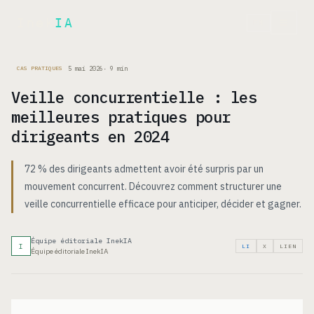
Inek
IA
EN
5 mai 2026
·
9
min
CAS PRATIQUES
Veille concurrentielle : les
meilleures pratiques pour
dirigeants en 2024
72 % des dirigeants admettent avoir été surpris par un
mouvement concurrent. Découvrez comment structurer une
veille concurrentielle efficace pour anticiper, décider et gagner.
Équipe éditoriale InekIA
I
LI
X
LIEN
Équipe éditoriale InekIA