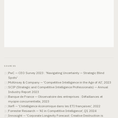
SOURCES
PwC — CEO Survey 2023 : 'Navigating Uncertainty — Strategic Blind
[
1
]
Spots'
McKinsey & Company — 'Competitive Intelligence in the Age of AI', 2023
[
2
]
SCIP (Strategic and Competitive Intelligence Professionals) — Annual
[
3
]
Industry Report 2023
Banque de France — Observatoire des entreprises : Défaillances et
[
4
]
myopie concurrentielle, 2023
Xerfi — 'L'intelligence économique dans les ETI françaises', 2022
[
5
]
Forrester Research — 'AI in Competitive Intelligence', Q1 2024
[
6
]
Innosight — 'Corporate Longevity Forecast: Creative Destruction is
[
7
]