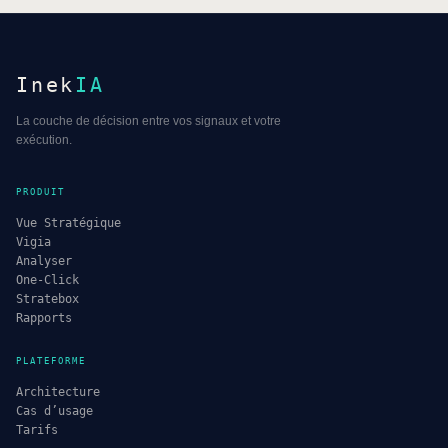
Inek
IA
La couche de décision entre vos signaux et votre
exécution.
PRODUIT
Vue Stratégique
Vigia
Analyser
One-Click
Stratebox
Rapports
PLATEFORME
Architecture
Cas d’usage
Tarifs