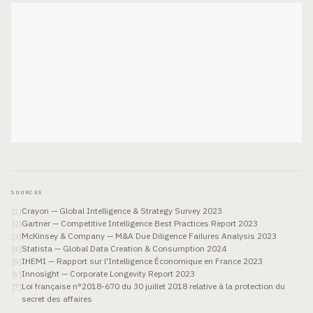
SOURCES
Crayon — Global Intelligence & Strategy Survey 2023
[
1
]
Gartner — Competitive Intelligence Best Practices Report 2023
[
2
]
McKinsey & Company — M&A Due Diligence Failures Analysis 2023
[
3
]
Statista — Global Data Creation & Consumption 2024
[
4
]
IHEMI — Rapport sur l'Intelligence Économique en France 2023
[
5
]
Innosight — Corporate Longevity Report 2023
[
6
]
Loi française n°2018-670 du 30 juillet 2018 relative à la protection du
[
7
]
secret des affaires