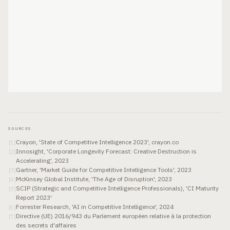
SOURCES
Crayon, 'State of Competitive Intelligence 2023', crayon.co
[
1
]
Innosight, 'Corporate Longevity Forecast: Creative Destruction is
[
2
]
Accelerating', 2023
Gartner, 'Market Guide for Competitive Intelligence Tools', 2023
[
3
]
McKinsey Global Institute, 'The Age of Disruption', 2023
[
4
]
SCIP (Strategic and Competitive Intelligence Professionals), 'CI Maturity
[
5
]
Report 2023'
Forrester Research, 'AI in Competitive Intelligence', 2024
[
6
]
Directive (UE) 2016/943 du Parlement européen relative à la protection
[
7
]
des secrets d'affaires