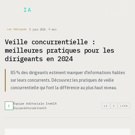
Inek
IA
EN
5 juin 2026
·
9
min
CAS PRATIQUES
Veille concurrentielle :
meilleures pratiques pour les
dirigeants en 2024
85 % des dirigeants estiment manquer d'informations fiables
sur leurs concurrents. Découvrez les pratiques de veille
concurrentielle qui font la différence au plus haut niveau.
Équipe éditoriale InekIA
I
LI
X
LIEN
Équipe éditoriale InekIA