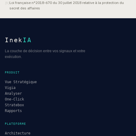
Loi française n°2018-670 du 30 juillet 2018 relative à la protection du
[
8
]
secret des affaires
Inek
IA
La couche de décision entre vos signaux et votre
exécution.
PRODUIT
Vue Stratégique
Vigia
Analyser
One-Click
Stratebox
Rapports
PLATEFORME
Architecture