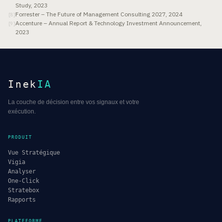
Study, 2023
Forrester – The Future of Management Consulting 2027, 2024
[
8
]
Accenture – Annual Report & Technology Investment Announcement,
[
9
]
2023
Inek
IA
La couche de décision entre vos signaux et votre
exécution.
PRODUIT
Vue Stratégique
Vigia
Analyser
One-Click
Stratebox
Rapports
PLATEFORME