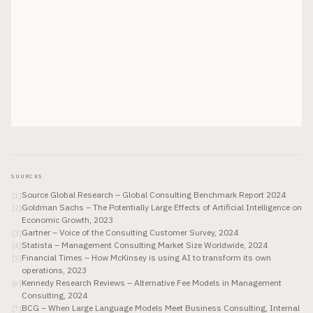
SOURCES
Source Global Research – Global Consulting Benchmark Report 2024
[
1
]
Goldman Sachs – The Potentially Large Effects of Artificial Intelligence on
[
2
]
Economic Growth, 2023
Gartner – Voice of the Consulting Customer Survey, 2024
[
3
]
Statista – Management Consulting Market Size Worldwide, 2024
[
4
]
Financial Times – How McKinsey is using AI to transform its own
[
5
]
operations, 2023
Kennedy Research Reviews – Alternative Fee Models in Management
[
6
]
Consulting, 2024
BCG – When Large Language Models Meet Business Consulting, Internal
[
7
]