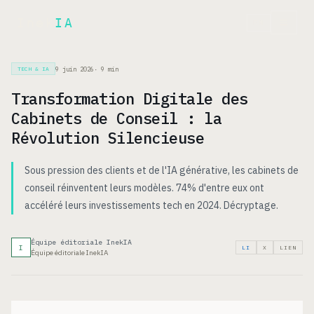
Inek
IA
EN
9 juin 2026
·
9
min
TECH & IA
Transformation Digitale des
Cabinets de Conseil : la
Révolution Silencieuse
Sous pression des clients et de l'IA générative, les cabinets de
conseil réinventent leurs modèles. 74% d'entre eux ont
accéléré leurs investissements tech en 2024. Décryptage.
Équipe éditoriale InekIA
I
LI
X
LIEN
Équipe éditoriale InekIA