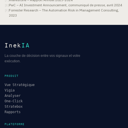
[
7
]
PwC – AI Investment Announcement, communiqué de presse, avril 2024
[
8
]
Forrester Research – The Automation Risk in Management Consulting,
[
9
]
2023
Inek
IA
La couche de décision entre vos signaux et votre
exécution.
PRODUIT
Vue Stratégique
Vigia
Analyser
One-Click
Stratebox
Rapports
PLATEFORME