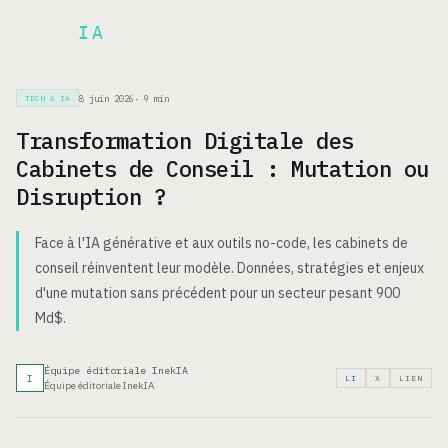
Inek
IA
EN
8 juin 2026
·
9
min
TECH & IA
Transformation Digitale des
Cabinets de Conseil : Mutation ou
Disruption ?
Face à l'IA générative et aux outils no-code, les cabinets de
conseil réinventent leur modèle. Données, stratégies et enjeux
d'une mutation sans précédent pour un secteur pesant 900
Md$.
Équipe éditoriale InekIA
I
LI
X
LIEN
Équipe éditoriale InekIA