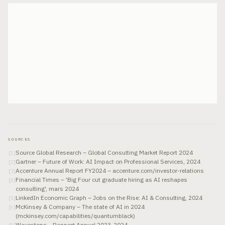
SOURCES
Source Global Research – Global Consulting Market Report 2024
[
1
]
Gartner – Future of Work: AI Impact on Professional Services, 2024
[
2
]
Accenture Annual Report FY2024 – accenture.com/investor-relations
[
3
]
Financial Times – 'Big Four cut graduate hiring as AI reshapes
[
4
]
consulting', mars 2024
LinkedIn Economic Graph – Jobs on the Rise: AI & Consulting, 2024
[
5
]
McKinsey & Company – The state of AI in 2024
[
6
]
(mckinsey.com/capabilities/quantumblack)
Wavestone – Rapport Annuel 2023-2024