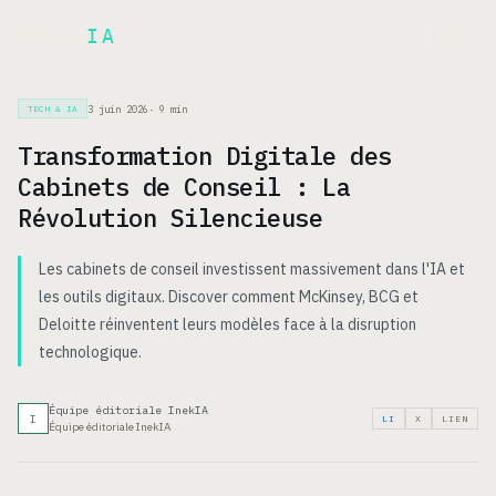
Inek
IA
EN
3 juin 2026
·
9
min
TECH & IA
Transformation Digitale des
Cabinets de Conseil : La
Révolution Silencieuse
Les cabinets de conseil investissent massivement dans l'IA et
les outils digitaux. Discover comment McKinsey, BCG et
Deloitte réinventent leurs modèles face à la disruption
technologique.
Équipe éditoriale InekIA
I
LI
X
LIEN
Équipe éditoriale InekIA