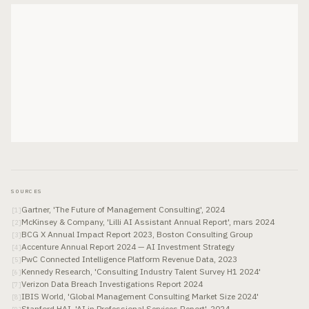
SOURCES
Gartner, 'The Future of Management Consulting', 2024
[
1
]
McKinsey & Company, 'Lilli AI Assistant Annual Report', mars 2024
[
2
]
BCG X Annual Impact Report 2023, Boston Consulting Group
[
3
]
Accenture Annual Report 2024 — AI Investment Strategy
[
4
]
PwC Connected Intelligence Platform Revenue Data, 2023
[
5
]
Kennedy Research, 'Consulting Industry Talent Survey H1 2024'
[
6
]
Verizon Data Breach Investigations Report 2024
[
7
]
IBIS World, 'Global Management Consulting Market Size 2024'
[
8
]
Stanford HAI, 'AI in Professional Services Report', 2024