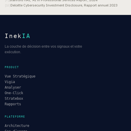
[
9
]
Deloitte Cybersecurity Investment Disclosure, Rapport annuel 2023
[
10
]
Inek
IA
La couche de décision entre vos signaux et votre
exécution.
PRODUIT
Vue Stratégique
Vigia
Analyser
One-Click
Stratebox
Rapports
PLATEFORME
Architecture