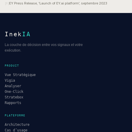
EY Press Release, 'Launch of EY.ai platform', septembre 2023
[
9
]
Inek
IA
La couche de décision entre vos signaux et votre
exécution.
PRODUIT
Vue Stratégique
Vigia
Analyser
One-Click
Stratebox
Rapports
PLATEFORME
Architecture
Cas d’usage