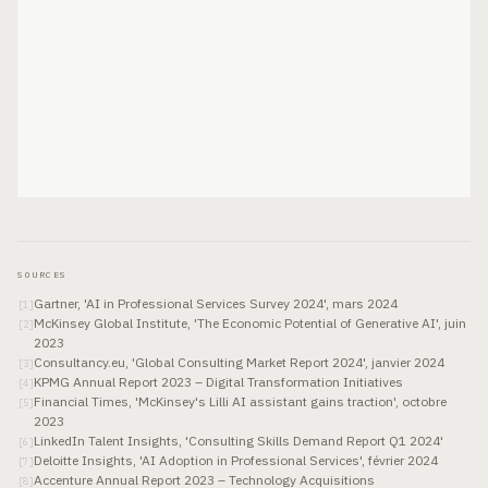
SOURCES
Gartner, 'AI in Professional Services Survey 2024', mars 2024
[
1
]
McKinsey Global Institute, 'The Economic Potential of Generative AI', juin
[
2
]
2023
Consultancy.eu, 'Global Consulting Market Report 2024', janvier 2024
[
3
]
KPMG Annual Report 2023 – Digital Transformation Initiatives
[
4
]
Financial Times, 'McKinsey's Lilli AI assistant gains traction', octobre
[
5
]
2023
LinkedIn Talent Insights, 'Consulting Skills Demand Report Q1 2024'
[
6
]
Deloitte Insights, 'AI Adoption in Professional Services', février 2024
[
7
]
Accenture Annual Report 2023 – Technology Acquisitions
[
8
]