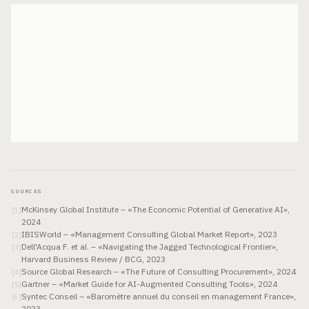
SOURCES
McKinsey Global Institute – «The Economic Potential of Generative AI»,
[
1
]
2024
IBISWorld – «Management Consulting Global Market Report», 2023
[
2
]
Dell'Acqua F. et al. – «Navigating the Jagged Technological Frontier»,
[
3
]
Harvard Business Review / BCG, 2023
Source Global Research – «The Future of Consulting Procurement», 2024
[
4
]
Gartner – «Market Guide for AI-Augmented Consulting Tools», 2024
[
5
]
Syntec Conseil – «Baromètre annuel du conseil en management France»,
[
6
]
2023