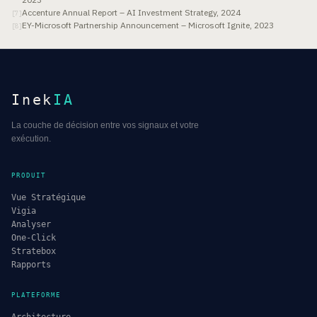
Accenture Annual Report – AI Investment Strategy, 2024
[
7
]
EY-Microsoft Partnership Announcement – Microsoft Ignite, 2023
[
8
]
Inek
IA
La couche de décision entre vos signaux et votre
exécution.
PRODUIT
Vue Stratégique
Vigia
Analyser
One-Click
Stratebox
Rapports
PLATEFORME