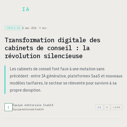
Inek
IA
EN
8 mai 2026
·
9
min
TECH & IA
Transformation digitale des
cabinets de conseil : la
révolution silencieuse
Les cabinets de conseil font face à une mutation sans
précédent : entre IA générative, plateformes SaaS et nouveaux
modèles tarifaires, le secteur se réinvente pour survivre à sa
propre disruption.
Équipe éditoriale InekIA
I
LI
X
LIEN
Équipe éditoriale InekIA