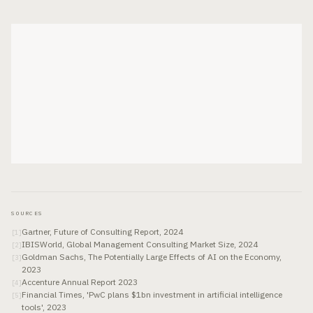
SOURCES
Gartner, Future of Consulting Report, 2024
[
1
]
IBISWorld, Global Management Consulting Market Size, 2024
[
2
]
Goldman Sachs, The Potentially Large Effects of AI on the Economy,
[
3
]
2023
Accenture Annual Report 2023
[
4
]
Financial Times, 'PwC plans $1bn investment in artificial intelligence
[
5
]
tools', 2023