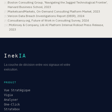
Boston Consulting Group, 'Navigating the Jagged Technological Frontier',
[
6
]
Harvard Business School, 2023
MarketsandMarkets, On-Demand Consulting Platform Market, 2023
[
7
]
Verizon Data Breach Investigations Report (DBIR), 2024
[
8
]
Consultancy.org, Future of Work in Consulting Survey, 2024
[
9
]
McKinsey & Company, Lilli AI Platform Internal Rollout Press Release,
[
10
]
2023
Inek
IA
La couche de décision entre vos signaux et votre
exécution.
PRODUIT
Vue Stratégique
Vigia
Analyser
One-Click
Stratebox