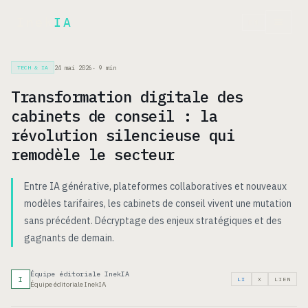
Inek
IA
EN
24 mai 2026
·
9
min
TECH & IA
Transformation digitale des
cabinets de conseil : la
révolution silencieuse qui
remodèle le secteur
Entre IA générative, plateformes collaboratives et nouveaux
modèles tarifaires, les cabinets de conseil vivent une mutation
sans précédent. Décryptage des enjeux stratégiques et des
gagnants de demain.
Équipe éditoriale InekIA
I
LI
X
LIEN
Équipe éditoriale InekIA