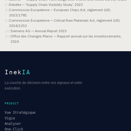
Deloitte — 'Supply Chain Visibility Study', 2023
[
7
]
Commission Européenne — European Chips Act, règlement (UE)
[
8
]
2023/1781
Commission Européenne — Critical Raw Materials Act, règlement (UE)
[
9
]
2024/1252
Siemens AG — Annual Report 2023
[
10
]
Office des Changes Maroc — Rapport annuel sur les investissements,
[
11
]
2024
Inek
IA
La couche de décision entre vos signaux et votre
exécution.
PRODUIT
Vue Stratégique
Vigia
Analyser
One-Click