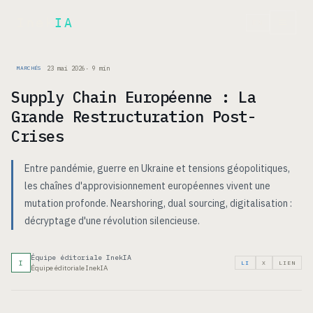
Inek
IA
EN
23 mai 2026
·
9
min
MARCHÉS
Supply Chain Européenne : La
Grande Restructuration Post-
Crises
Entre pandémie, guerre en Ukraine et tensions géopolitiques,
les chaînes d'approvisionnement européennes vivent une
mutation profonde. Nearshoring, dual sourcing, digitalisation :
décryptage d'une révolution silencieuse.
Équipe éditoriale InekIA
I
LI
X
LIEN
Équipe éditoriale InekIA