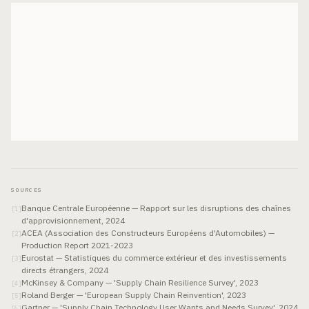
SOURCES
Banque Centrale Européenne — Rapport sur les disruptions des chaînes
[
1
]
d'approvisionnement, 2024
ACEA (Association des Constructeurs Européens d'Automobiles) —
[
2
]
Production Report 2021-2023
Eurostat — Statistiques du commerce extérieur et des investissements
[
3
]
directs étrangers, 2024
McKinsey & Company — 'Supply Chain Resilience Survey', 2023
[
4
]
Roland Berger — 'European Supply Chain Reinvention', 2023
[
5
]
Gartner — 'Supply Chain Technology User Wants and Needs Survey', 2024
[
6
]