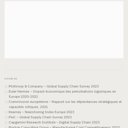
SOURCES
McKinsey & Company – Global Supply Chain Survey 2023
[
1
]
Euler Hermes – Impact économique des perturbations logistiques en
[
2
]
Europe 2020-2022
Commission européenne – Rapport sur les dépendances stratégiques et
[
3
]
capacités critiques, 2021
Kearney – Nearshoring Index Europe 2023
[
4
]
PwC – Global Supply Chain Survey 2023
[
5
]
Capgemini Research Institute – Digital Supply Chain 2023
[
6
]
Boston Consulting Group – Manufacturing Cost Competitiveness 2023
[
7
]