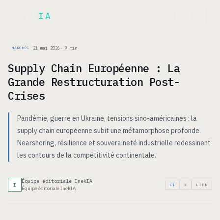
Inek
IA
EN
21 mai 2026
·
9
min
MARCHÉS
Supply Chain Européenne : La
Grande Restructuration Post-
Crises
Pandémie, guerre en Ukraine, tensions sino-américaines : la
supply chain européenne subit une métamorphose profonde.
Nearshoring, résilience et souveraineté industrielle redessinent
les contours de la compétitivité continentale.
Équipe éditoriale InekIA
I
LI
X
LIEN
Équipe éditoriale InekIA