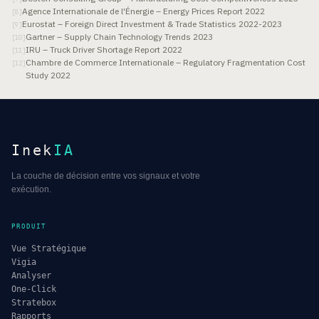
Agence Internationale de l'Énergie – Energy Prices Report 2022
[
8
]
Eurostat – Foreign Direct Investment & Trade Statistics 2022-2023
[
9
]
Gartner – Supply Chain Technology Trends 2023
[
10
]
IRU – Truck Driver Shortage Report 2022
[
11
]
Chambre de Commerce Internationale – Regulatory Fragmentation Cost
[
12
]
Study 2022
Inek
IA
La couche de décision entre vos signaux et votre
exécution.
PRODUIT
Vue Stratégique
Vigia
Analyser
One-Click
Stratebox
Rapports