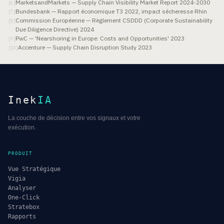
MarketsandMarkets — Supply Chain Visibility Market Report 2024-2030
[
6
]
Bundesbank — Rapport économique T3 2022, impact sécheresse Rhin
[
7
]
Commission Européenne — Règlement CSDDD (Corporate Sustainability
[
8
]
Due Diligence Directive) 2024
PwC — 'Nearshoring in Europe: Costs and Opportunities' 2023
[
9
]
Accenture — Supply Chain Disruption Study 2023
[
10
]
Inek
IA
La couche de décision entre vos signaux et votre
exécution.
PRODUIT
Vue Stratégique
Vigia
Analyser
One-Click
Stratebox
Rapports