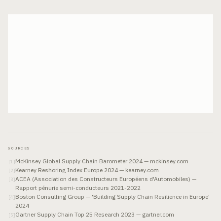
SOURCES
McKinsey Global Supply Chain Barometer 2024 — mckinsey.com
[
1
]
Kearney Reshoring Index Europe 2024 — kearney.com
[
2
]
ACEA (Association des Constructeurs Européens d'Automobiles) —
[
3
]
Rapport pénurie semi-conducteurs 2021-2022
Boston Consulting Group — 'Building Supply Chain Resilience in Europe'
[
4
]
2024
Gartner Supply Chain Top 25 Research 2023 — gartner.com
[
5
]