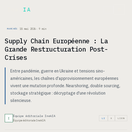
Inek
IA
EN
18 mai 2026
·
9
min
MARCHÉS
Supply Chain Européenne : La
Grande Restructuration Post-
Crises
Entre pandémie, guerre en Ukraine et tensions sino-
américaines, les chaînes d'approvisionnement européennes
vivent une mutation profonde. Nearshoring, double sourcing,
stockage stratégique : décryptage d'une révolution
silencieuse.
Équipe éditoriale InekIA
I
LI
X
LIEN
Équipe éditoriale InekIA