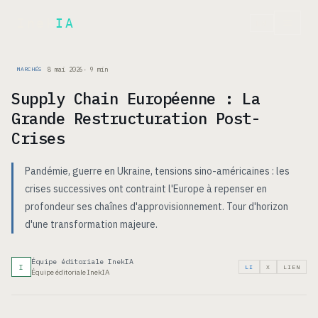
Inek
IA
EN
8 mai 2026
·
9
min
MARCHÉS
Supply Chain Européenne : La
Grande Restructuration Post-
Crises
Pandémie, guerre en Ukraine, tensions sino-américaines : les
crises successives ont contraint l'Europe à repenser en
profondeur ses chaînes d'approvisionnement. Tour d'horizon
d'une transformation majeure.
Équipe éditoriale InekIA
I
LI
X
LIEN
Équipe éditoriale InekIA