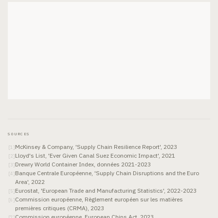
SOURCES
McKinsey & Company, 'Supply Chain Resilience Report', 2023
[
1
]
Lloyd's List, 'Ever Given Canal Suez Economic Impact', 2021
[
2
]
Drewry World Container Index, données 2021-2023
[
3
]
Banque Centrale Européenne, 'Supply Chain Disruptions and the Euro
[
4
]
Area', 2022
Eurostat, 'European Trade and Manufacturing Statistics', 2022-2023
[
5
]
Commission européenne, Règlement européen sur les matières
[
6
]
premières critiques (CRMA), 2023
Commission européenne, European Chips Act, 2023
[
7
]