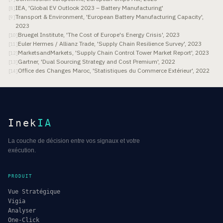
IEA, 'Global EV Outlook 2023 – Battery Manufacturing'
[
8
]
Transport & Environment, 'European Battery Manufacturing Capacity',
[
9
]
2023
Bruegel Institute, 'The Cost of Europe's Energy Crisis', 2023
[
10
]
Euler Hermes / Allianz Trade, 'Supply Chain Resilience Survey', 2023
[
11
]
MarketsandMarkets, 'Supply Chain Control Tower Market Report', 2023
[
12
]
Gartner, 'Dual Sourcing Strategy and Cost Premium', 2022
[
13
]
Office des Changes Maroc, 'Statistiques du Commerce Extérieur', 2022
[
14
]
Inek
IA
La couche de décision entre vos signaux et votre
exécution.
PRODUIT
Vue Stratégique
Vigia
Analyser
One-Click