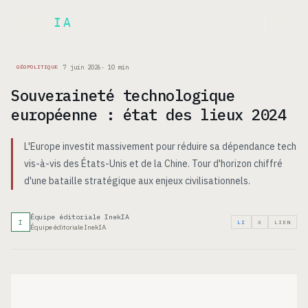
Inek
IA
EN
7 juin 2026
·
10
min
GÉOPOLITIQUE
Souveraineté technologique
européenne : état des lieux 2024
L'Europe investit massivement pour réduire sa dépendance tech
vis-à-vis des États-Unis et de la Chine. Tour d'horizon chiffré
d'une bataille stratégique aux enjeux civilisationnels.
Équipe éditoriale InekIA
I
LI
X
LIEN
Équipe éditoriale InekIA