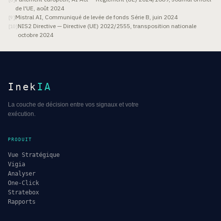
de l'UE, août 2024
Mistral AI, Communiqué de levée de fonds Série B, juin 2024
[
9
]
NIS2 Directive — Directive (UE) 2022/2555, transposition nationale
[
10
]
octobre 2024
Inek
IA
La couche de décision entre vos signaux et votre
exécution.
PRODUIT
Vue Stratégique
Vigia
Analyser
One-Click
Stratebox
Rapports