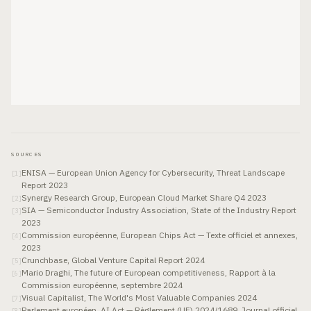
SOURCES
ENISA — European Union Agency for Cybersecurity, Threat Landscape
[
1
]
Report 2023
Synergy Research Group, European Cloud Market Share Q4 2023
[
2
]
SIA — Semiconductor Industry Association, State of the Industry Report
[
3
]
2023
Commission européenne, European Chips Act — Texte officiel et annexes,
[
4
]
2023
Crunchbase, Global Venture Capital Report 2024
[
5
]
Mario Draghi, The future of European competitiveness, Rapport à la
[
6
]
Commission européenne, septembre 2024
Visual Capitalist, The World's Most Valuable Companies 2024
[
7
]
Parlement européen, AI Act — Règlement (UE) 2024/1689, Journal officiel
[
8
]