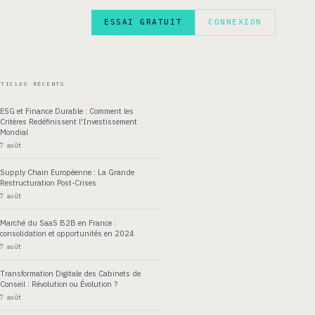
ESSAI GRATUIT
CONNEXION
EN
RTICLES RÉCENTS
ESG et Finance Durable : Comment les
Critères Redéfinissent l'Investissement
Mondial
7 août
Supply Chain Européenne : La Grande
Restructuration Post-Crises
7 août
Marché du SaaS B2B en France :
consolidation et opportunités en 2024
7 août
Transformation Digitale des Cabinets de
Conseil : Révolution ou Évolution ?
7 août