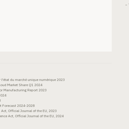
← 
 l'état du marché unique numérique 2023
loud Market Share Q1 2024
r Manufacturing Report 2023
2024
3
et Forecast 2024-2028
ct, Official Journal of the EU, 2023
gence Act, Official Journal of the EU, 2024