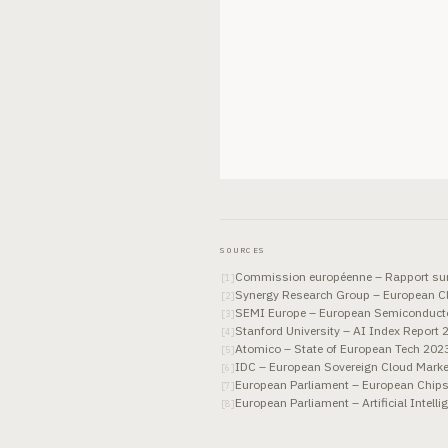
SOURCES
Commission européenne – Rapport sur
[
1
]
Synergy Research Group – European C
[
2
]
SEMI Europe – European Semiconducto
[
3
]
Stanford University – AI Index Report 
[
4
]
Atomico – State of European Tech 202
[
5
]
IDC – European Sovereign Cloud Mark
[
6
]
European Parliament – European Chips A
[
7
]
European Parliament – Artificial Intelli
[
8
]