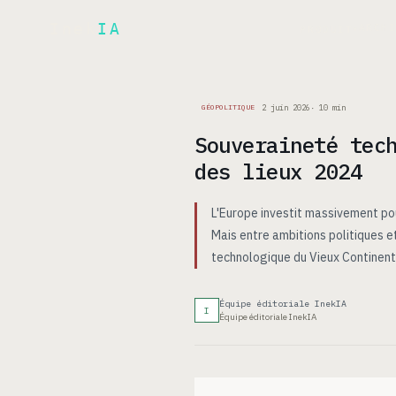
Inek
IA
ARCH
PRODUIT
▾
2 juin 2026
·
10
min
GÉOPOLITIQUE
Souveraineté tec
des lieux 2024
L'Europe investit massivement po
Mais entre ambitions politiques et
technologique du Vieux Continent
Équipe éditoriale InekIA
I
Équipe éditoriale InekIA