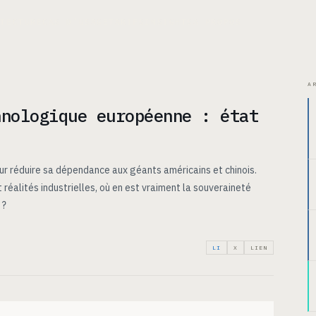
ITECTURE
CAS D’USAGE
TARIFS
INSIGHTS
À PROPOS
A
hnologique européenne : état
ur réduire sa dépendance aux géants américains et chinois.
 réalités industrielles, où en est vraiment la souveraineté
 ?
LI
X
LIEN