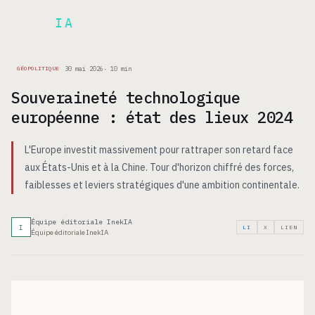
Inek
IA
EN
30 mai 2026
·
10
min
GÉOPOLITIQUE
Souveraineté technologique
européenne : état des lieux 2024
L'Europe investit massivement pour rattraper son retard face
aux États-Unis et à la Chine. Tour d'horizon chiffré des forces,
faiblesses et leviers stratégiques d'une ambition continentale.
Équipe éditoriale InekIA
I
LI
X
LIEN
Équipe éditoriale InekIA