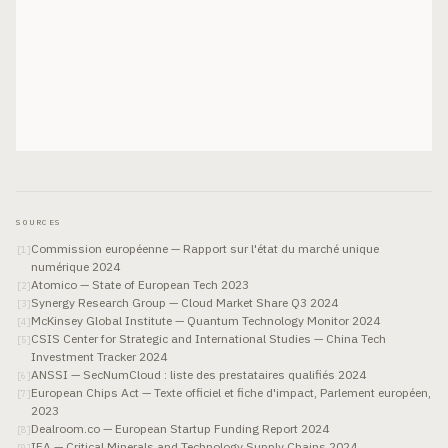
SOURCES
Commission européenne — Rapport sur l'état du marché unique
[
1
]
numérique 2024
Atomico — State of European Tech 2023
[
2
]
Synergy Research Group — Cloud Market Share Q3 2024
[
3
]
McKinsey Global Institute — Quantum Technology Monitor 2024
[
4
]
CSIS Center for Strategic and International Studies — China Tech
[
5
]
Investment Tracker 2024
ANSSI — SecNumCloud : liste des prestataires qualifiés 2024
[
6
]
European Chips Act — Texte officiel et fiche d'impact, Parlement européen,
[
7
]
2023
Dealroom.co — European Startup Funding Report 2024
[
8
]
IEA — Critical Minerals and Technology Supply Chains 2024
[
9
]