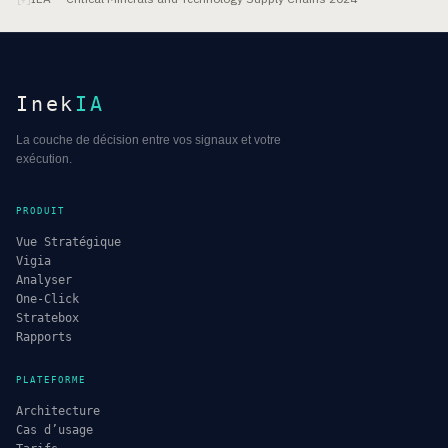
Inek
IA
La couche de décision entre vos signaux et votre
exécution.
PRODUIT
Vue Stratégique
Vigia
Analyser
One-Click
Stratebox
Rapports
PLATEFORME
Architecture
Cas d’usage