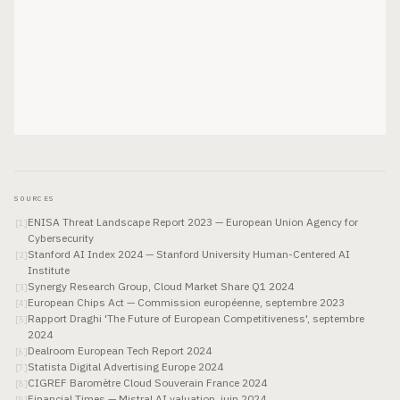
SOURCES
ENISA Threat Landscape Report 2023 — European Union Agency for
[
1
]
Cybersecurity
Stanford AI Index 2024 — Stanford University Human-Centered AI
[
2
]
Institute
Synergy Research Group, Cloud Market Share Q1 2024
[
3
]
European Chips Act — Commission européenne, septembre 2023
[
4
]
Rapport Draghi 'The Future of European Competitiveness', septembre
[
5
]
2024
Dealroom European Tech Report 2024
[
6
]
Statista Digital Advertising Europe 2024
[
7
]
CIGREF Baromètre Cloud Souverain France 2024
[
8
]
Financial Times — Mistral AI valuation, juin 2024
[
9
]