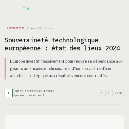
Inek
IA
EN
26 mai 2026
·
10
min
GÉOPOLITIQUE
Souveraineté technologique
européenne : état des lieux 2024
L'Europe investit massivement pour réduire sa dépendance aux
géants américains et chinois. Tour d'horizon chiffré d'une
ambition stratégique aux résultats encore contrastés.
Équipe éditoriale InekIA
I
LI
X
LIEN
Équipe éditoriale InekIA