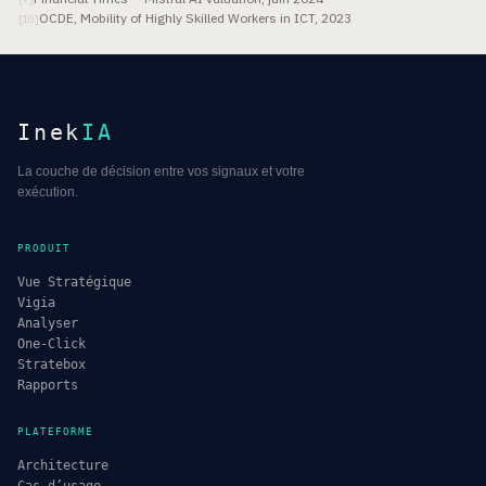
OCDE, Mobility of Highly Skilled Workers in ICT, 2023
[
10
]
Inek
IA
La couche de décision entre vos signaux et votre
exécution.
PRODUIT
Vue Stratégique
Vigia
Analyser
One-Click
Stratebox
Rapports
PLATEFORME
Architecture