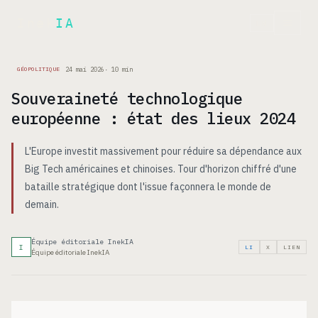
Inek
IA
EN
24 mai 2026
·
10
min
GÉOPOLITIQUE
Souveraineté technologique
européenne : état des lieux 2024
L'Europe investit massivement pour réduire sa dépendance aux
Big Tech américaines et chinoises. Tour d'horizon chiffré d'une
bataille stratégique dont l'issue façonnera le monde de
demain.
Équipe éditoriale InekIA
I
LI
X
LIEN
Équipe éditoriale InekIA