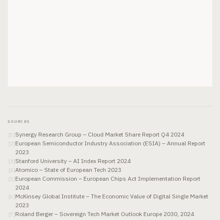
SOURCES
Synergy Research Group – Cloud Market Share Report Q4 2024
[
1
]
European Semiconductor Industry Association (ESIA) – Annual Report
[
2
]
2023
Stanford University – AI Index Report 2024
[
3
]
Atomico – State of European Tech 2023
[
4
]
European Commission – European Chips Act Implementation Report
[
5
]
2024
McKinsey Global Institute – The Economic Value of Digital Single Market
[
6
]
2023
Roland Berger – Sovereign Tech Market Outlook Europe 2030, 2024
[
7
]