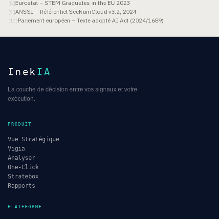
Eurostat – STEM Graduates in the EU 2023
[
8
]
ANSSI – Référentiel SecNumCloud v3.2, 2024
[
9
]
Parlement européen – Texte adopté AI Act (2024/1689)
[
10
]
Inek
IA
La couche de décision entre vos signaux et votre
exécution.
PRODUIT
Vue Stratégique
Vigia
Analyser
One-Click
Stratebox
Rapports
PLATEFORME