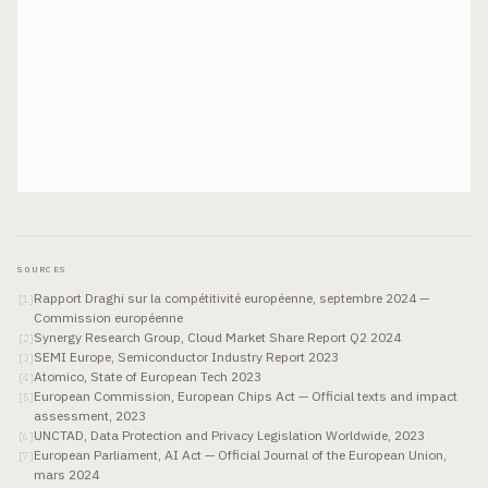
SOURCES
Rapport Draghi sur la compétitivité européenne, septembre 2024 —
[
1
]
Commission européenne
Synergy Research Group, Cloud Market Share Report Q2 2024
[
2
]
SEMI Europe, Semiconductor Industry Report 2023
[
3
]
Atomico, State of European Tech 2023
[
4
]
European Commission, European Chips Act — Official texts and impact
[
5
]
assessment, 2023
UNCTAD, Data Protection and Privacy Legislation Worldwide, 2023
[
6
]
European Parliament, AI Act — Official Journal of the European Union,
[
7
]
mars 2024