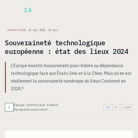
Inek
IA
EN
21 mai 2026
·
10
min
GÉOPOLITIQUE
Souveraineté technologique
européenne : état des lieux 2024
L'Europe investit massivement pour réduire sa dépendance
technologique face aux États-Unis et à la Chine. Mais où en est
réellement la souveraineté numérique du Vieux Continent en
2024 ?
Équipe éditoriale InekIA
I
LI
X
LIEN
Équipe éditoriale InekIA