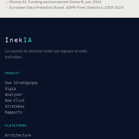
Mistral AI, Funding announcement Series B, juin 2024
[
8
]
European Data Protection Board, GDPR Fines Statistics 2018-2024
[
9
]
Inek
IA
La couche de décision entre vos signaux et votre
exécution.
PRODUIT
Vue Stratégique
Vigia
Analyser
One-Click
Stratebox
Rapports
PLATEFORME
Architecture