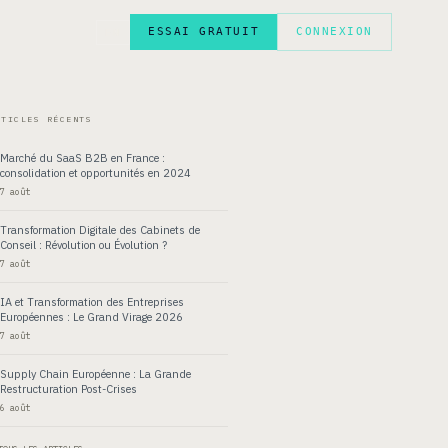
ESSAI GRATUIT
CONNEXION
EN
RTICLES RÉCENTS
Marché du SaaS B2B en France :
consolidation et opportunités en 2024
7 août
Transformation Digitale des Cabinets de
Conseil : Révolution ou Évolution ?
7 août
IA et Transformation des Entreprises
Européennes : Le Grand Virage 2026
7 août
Supply Chain Européenne : La Grande
Restructuration Post-Crises
6 août