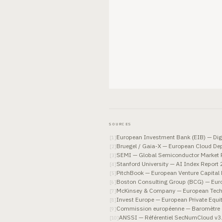
SOURCES
European Investment Bank (EIB) — Digi
[
1
]
Bruegel / Gaia-X — European Cloud D
[
2
]
SEMI — Global Semiconductor Market 
[
3
]
Stanford University — AI Index Report
[
4
]
PitchBook — European Venture Capital
[
5
]
Boston Consulting Group (BCG) — Eu
[
6
]
McKinsey & Company — European Tech
[
7
]
Invest Europe — European Private Equit
[
8
]
Commission européenne — Baromètre de 
[
9
]
ANSSI — Référentiel SecNumCloud v3
[
10
]