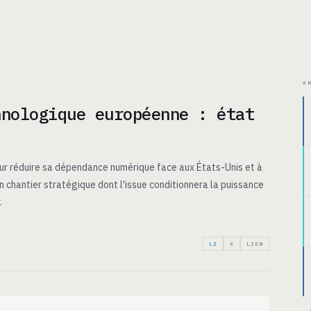
ITECTURE
CAS D’USAGE
TARIFS
INSIGHTS
À PROPOS
A
hnologique européenne : état
ur réduire sa dépendance numérique face aux États-Unis et à
'un chantier stratégique dont l'issue conditionnera la puissance
.
LI
X
LIEN