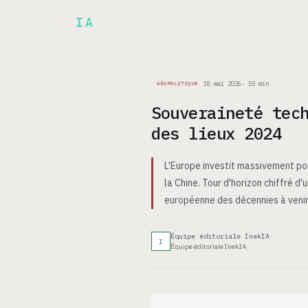
Inek
IA
ARCH
PRODUIT
▾
18 mai 2026
·
10
min
GÉOPOLITIQUE
Souveraineté tec
des lieux 2024
L'Europe investit massivement po
la Chine. Tour d'horizon chiffré d
européenne des décennies à venir
Équipe éditoriale InekIA
I
Équipe éditoriale InekIA