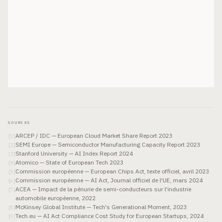
SOURCES
ARCEP / IDC — European Cloud Market Share Report 2023
[
1
]
SEMI Europe — Semiconductor Manufacturing Capacity Report 2023
[
2
]
Stanford University — AI Index Report 2024
[
3
]
Atomico — State of European Tech 2023
[
4
]
Commission européenne — European Chips Act, texte officiel, avril 2023
[
5
]
Commission européenne — AI Act, Journal officiel de l'UE, mars 2024
[
6
]
ACEA — Impact de la pénurie de semi-conducteurs sur l'industrie
[
7
]
automobile européenne, 2022
McKinsey Global Institute — Tech's Generational Moment, 2023
[
8
]
Tech.eu — AI Act Compliance Cost Study for European Startups, 2024
[
9
]