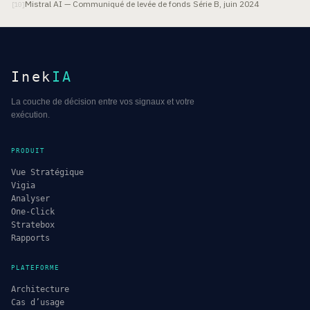
Mistral AI — Communiqué de levée de fonds Série B, juin 2024
[
10
]
Inek
IA
La couche de décision entre vos signaux et votre
exécution.
PRODUIT
Vue Stratégique
Vigia
Analyser
One-Click
Stratebox
Rapports
PLATEFORME
Architecture
Cas d’usage