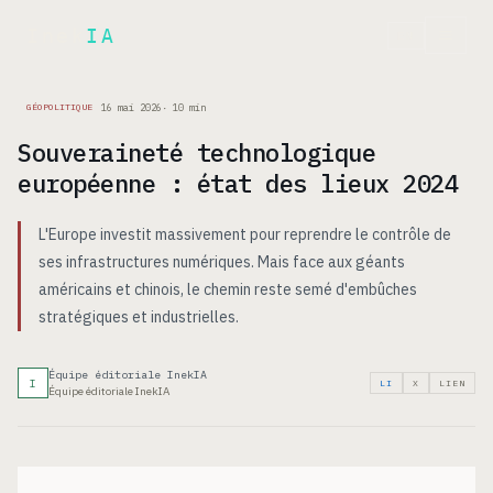
Inek
IA
EN
16 mai 2026
·
10
min
GÉOPOLITIQUE
Souveraineté technologique
européenne : état des lieux 2024
L'Europe investit massivement pour reprendre le contrôle de
ses infrastructures numériques. Mais face aux géants
américains et chinois, le chemin reste semé d'embûches
stratégiques et industrielles.
Équipe éditoriale InekIA
I
LI
X
LIEN
Équipe éditoriale InekIA