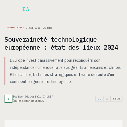
Inek
IA
EN
7 mai 2026
·
10
min
GÉOPOLITIQUE
Souveraineté technologique
européenne : état des lieux 2024
L'Europe investit massivement pour reconquérir son
indépendance numérique face aux géants américains et chinois.
Bilan chiffré, batailles stratégiques et feuille de route d'un
continent en guerre technologique.
Équipe éditoriale InekIA
I
LI
X
LIEN
Équipe éditoriale InekIA