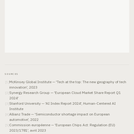
SOURCES
McKinsey Global Institute — 'Tech at the top: The new geography of tech
[
1
]
innovation', 2023
Synergy Research Group — 'European Cloud Market Share Report Q1
[
2
]
2024'
Stanford University — 'AI Index Report 2024', Human-Centered AI
[
3
]
Institute
Allianz Trade — 'Semiconductor shortage impact on European
[
4
]
automotive', 2022
Commission européenne — 'European Chips Act: Regulation (EU)
[
5
]
2023/1781', avril 2023