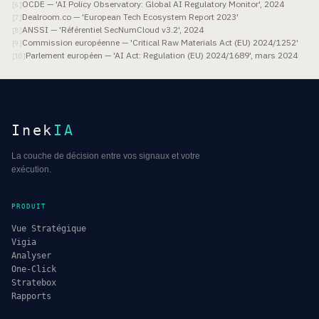
OCDE — 'AI Policy Observatory: Global AI Regulatory Monitor', 2024
[
6
]
Dealroom.co — 'European Tech Ecosystem Report 2023'
[
7
]
ANSSI — 'Référentiel SecNumCloud v3.2', 2024
[
8
]
Commission européenne — 'Critical Raw Materials Act (EU) 2024/1252'
[
9
]
Parlement européen — 'AI Act: Regulation (EU) 2024/1689', mars 2024
[
10
]
Inek
IA
La couche de décision entre vos signaux et votre
exécution.
PRODUIT
Vue Stratégique
Vigia
Analyser
One-Click
Stratebox
Rapports