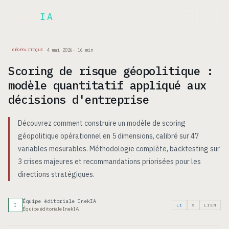
Inek
IA
EN
4 mai 2026
·
16
min
GÉOPOLITIQUE
Scoring de risque géopolitique :
modèle quantitatif appliqué aux
décisions d'entreprise
Découvrez comment construire un modèle de scoring
géopolitique opérationnel en 5 dimensions, calibré sur 47
variables mesurables. Méthodologie complète, backtesting sur
3 crises majeures et recommandations priorisées pour les
directions stratégiques.
Équipe éditoriale InekIA
I
LI
X
LIEN
Équipe éditoriale InekIA