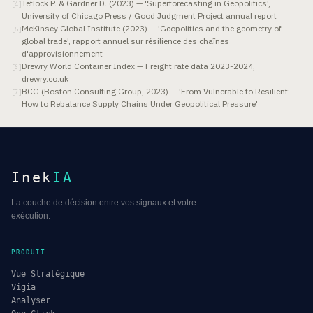
Tetlock P. & Gardner D. (2023) — 'Superforecasting in Geopolitics',
[
4
]
University of Chicago Press / Good Judgment Project annual report
McKinsey Global Institute (2023) — 'Geopolitics and the geometry of
[
5
]
global trade', rapport annuel sur résilience des chaînes
d'approvisionnement
Drewry World Container Index — Freight rate data 2023-2024,
[
6
]
drewry.co.uk
BCG (Boston Consulting Group, 2023) — 'From Vulnerable to Resilient:
[
7
]
How to Rebalance Supply Chains Under Geopolitical Pressure'
Inek
IA
La couche de décision entre vos signaux et votre
exécution.
PRODUIT
Vue Stratégique
Vigia
Analyser