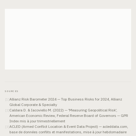
SOURCES
Allianz Risk Barometer 2024 — Top Business Risks for 2024, Allianz
[
1
]
Global Corporate & Specialty
Caldara D. & Iacoviello M. (2022) — 'Measuring Geopolitical Risk',
[
2
]
American Economic Review, Federal Reserve Board of Governors — GPR
Index mis à jour trimestriellement
ACLED (Armed Conflict Location & Event Data Project) — acleddata.com,
[
3
]
base de données conflits et manifestations, mise à jour hebdomadaire