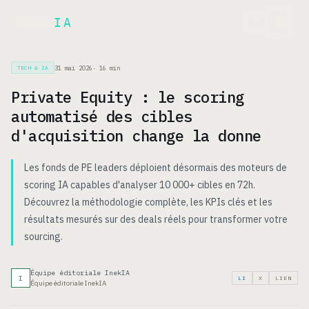
Inek
IA
EN
31 mai 2026
·
16
min
TECH & IA
Private Equity : le scoring
automatisé des cibles
d'acquisition change la donne
Les fonds de PE leaders déploient désormais des moteurs de
scoring IA capables d'analyser 10 000+ cibles en 72h.
Découvrez la méthodologie complète, les KPIs clés et les
résultats mesurés sur des deals réels pour transformer votre
sourcing.
Équipe éditoriale InekIA
I
LI
X
LIEN
Équipe éditoriale InekIA