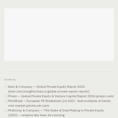
SOURCES
Bain & Company — Global Private Equity Report 2024
[
1
]
(bain.com/insights/topics/global-private-equity-report/)
Preqin — Global Private Equity & Venture Capital Report 2024 (preqin.com)
[
2
]
PitchBook — European PE Breakdown Q4 2023 : deal multiples et trends
[
3
]
mid-market (pitchbook.com)
McKinsey & Company — 'The State of Deal Making in Private Equity'
[
4
]
(2023) — analyse des biais de sourcing