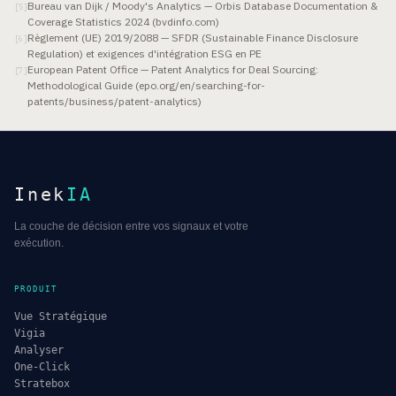
Bureau van Dijk / Moody's Analytics — Orbis Database Documentation &
[
5
]
Coverage Statistics 2024 (bvdinfo.com)
Règlement (UE) 2019/2088 — SFDR (Sustainable Finance Disclosure
[
6
]
Regulation) et exigences d'intégration ESG en PE
European Patent Office — Patent Analytics for Deal Sourcing:
[
7
]
Methodological Guide (epo.org/en/searching-for-
patents/business/patent-analytics)
Inek
IA
La couche de décision entre vos signaux et votre
exécution.
PRODUIT
Vue Stratégique
Vigia
Analyser
One-Click
Stratebox