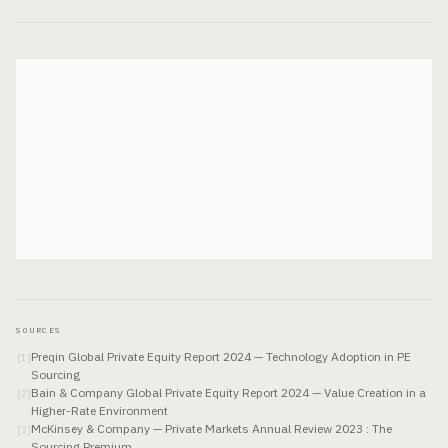
SOURCES
Preqin Global Private Equity Report 2024 — Technology Adoption in PE
[
1
]
Sourcing
Bain & Company Global Private Equity Report 2024 — Value Creation in a
[
2
]
Higher-Rate Environment
McKinsey & Company — Private Markets Annual Review 2023 : The
[
3
]
Sourcing Premium