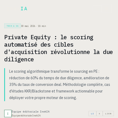
Inek
IA
EN
30 mai 2026
·
18
min
TECH & IA
Private Equity : le scoring
automatisé des cibles
d'acquisition révolutionne la due
diligence
Le scoring algorithmique transforme le sourcing en PE :
réduction de 60% du temps de due diligence, amélioration de
35% du taux de conversion deal. Méthodologie complète, cas
d'études KKR/Blackstone et framework actionnable pour
déployer votre propre moteur de scoring.
Équipe éditoriale InekIA
I
LI
X
LIEN
Équipe éditoriale InekIA